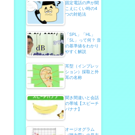
固定電話の声が聞
こえにくい時の4
つの対処法
「SPL」「HL」
「SL」って何？ 音
の基準値をわかり
やすく解説
耳型（インプレッ
ション）採取と外
耳の名称
聞き間違いと会話
の帯域【スピーチ
バナナ】
オージオグラム
（聴力図）の見方