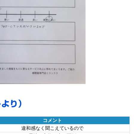
トより）
コメント
違和感なく聞こえているので