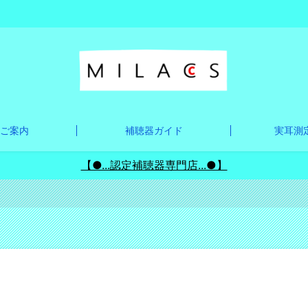
ご案内
補聴器ガイド
実耳測定
【●...認定補聴器専門店...●】