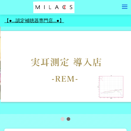
【●...認定補聴器専門店...●】