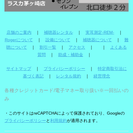
店舗のご案内
｜
補聴器レンタル
｜
実耳測定-REM-
｜
Rogerについて
｜
設備について
｜
補聴器について
｜
難
聴について
｜
割引一覧
｜
アクセス
｜ ｜
よくある
質問
｜
助成・補助金
｜
サイトマップ
｜
プライバシーポリシー
｜
特定商取引法に
基づく表記
｜
レンタル規約
｜
経営理念
各種クレジットカード/電子マネー取り扱い※一回払いの
み
・このサイトはreCAPTCHAによって保護されており、Googleの
プライバシーポリシー
と
利用規約
が適用されます。