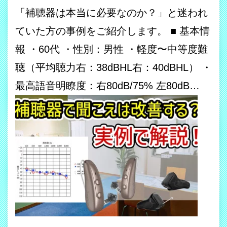
「補聴器は本当に必要なのか？」と迷われ
ていた方の事例をご紹介します。 ■ 基本情
報 ・60代 ・性別：男性 ・軽度〜中等度難
聴（平均聴力右：38dBHL右：40dBHL） ・
最高語音明瞭度：右80dB/75% 左80dB…