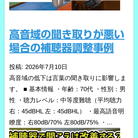
高音域の聞き取りが悪い
場合の補聴器調整事例
投稿: 2026年7月10日
高音域の低下は言葉の聞き取りに影響しま
す。 ■ 基本情報 ・年齢：70代 ・性別：男
性 ・聴力レベル：中等度難聴（平均聴力
右：45dBHL 左：45dBHL） ・最高語音明
瞭度：右80dB/70% 左80dB/75% ・…