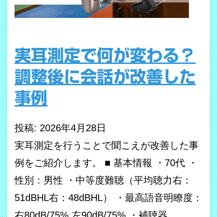
実耳測定で何が変わる？
調整後に会話が改善した
事例
投稿: 2026年4月28日
実耳測定を行うことで聞こえが改善した事
例をご紹介します。 ■ 基本情報 ・70代 ・
性別：男性 ・中等度難聴（平均聴力右：
51dBHL右：48dBHL） ・最高語音明瞭度：
右80dB/75% 左90dB/75% ・補聴器…