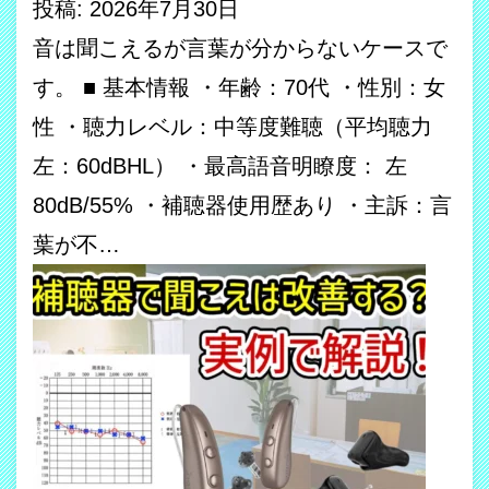
投稿: 2026年7月30日
音は聞こえるが言葉が分からないケースで
す。 ■ 基本情報 ・年齢：70代 ・性別：女
性 ・聴力レベル：中等度難聴（平均聴力
左：60dBHL） ・最高語音明瞭度： 左
80dB/55% ・補聴器使用歴あり ・主訴：言
葉が不…