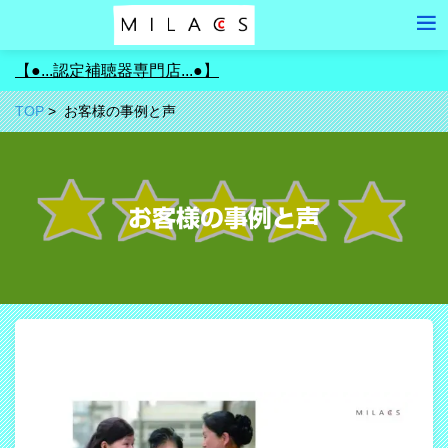
【●...認定補聴器専門店...●】
TOP
お客様の事例と声
お客様の事例と声