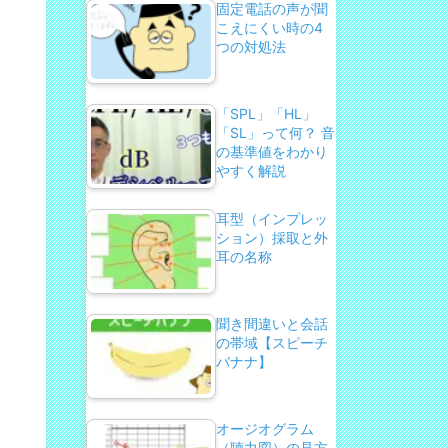
固定電話の声が聞
こえにくい時の4
つの対処法
「SPL」「HL」
「SL」って何？ 音
の基準値をわかり
やすく解説
耳型（インプレッ
ション）採取と外
耳の名称
聞き間違いと会話
の帯域【スピーチ
バナナ】
オージオグラム
（聴力図）の見方