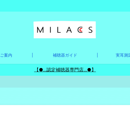
ご案内
補聴器ガイド
実耳測定
【●...認定補聴器専門店...●】