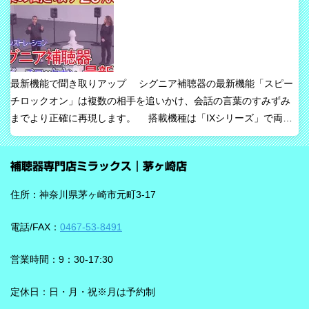
たい声に意識を向けやすくすること、そして自然な聞こえ方をで
きるだけ保ちながら会話を楽にすることが、このシリーズの重要
な考え方です。 ビビアの中核は【IA】という考え方 ビビアで
は、リサウンドがIntelligence Augmented（インテリジェンス・オ
最新機能で聞き取りアップ シグニア補聴器の最新機能「スピー
ーグメンテッド）と呼ぶ考え方を採用しています。 これは、AIが
チロックオン」は複数の相手を追いかけ、会話の言葉のすみずみ
すべてを一方的に処理するのではなく、人の脳が本来持っている
までより正確に再現します。 搭載機種は「IXシリーズ」で両耳
音を選び取る力を支えるという発想で、脳の自然な処理を助ける
装用時に働きます。片耳装用の場合は、ワードロックオン機能で
ためのAIとしています。 騒がしい場所では、相手の声だけでな
言葉のすみずみまで余さず取り込みます。 毎秒1,000回音を分析
く、食器の音、空調音、車の音、周囲の話し声など、さまざまな
補聴器専門店ミラックス｜茅ヶ崎店
し、7クラスならデータを192,000個収集するから、騒音下での言
音が同時に耳に入ってきます。 ビビアは、そうした場面で必要な
葉の聞き取りが25％アップ！ 会話が聞き取りにくい環境であ
ことばと不要な雑音のコントラストをつくる方向で働くことが特
住所：神奈川県茅ヶ崎市元町3-17
る、「騒がしい中での数人との会話」をシグニアの「IXシリー
長です。単に周囲を“無音化”するのではなく、聞きたい音に集中し
ズ」ならより聞き取りやすくしてくれます。 デモ動画で確認 🔽ス
やすくする設計と考えると理解しやすいです。 DNNチップで、騒
電話/FAX：
0467-53-8491
ピーチロックオンのデモンストレーション動画🔽 うるさい環境で
音の多い場面をより聞きやすく ビビアには、新しいDNN（Deep
もロックオン機能を使えば、言葉の聞き取りが25％アップ！
Neural Network）チップが搭載されています。 このDNNチップは
営業時間：9：30-17:30
実生活の音で学習されており、雑音とことばの差を大きくして脳
を支える役割を担うと説明されています。 さらに、このチップが
定休日：日・月・祝※月は予約制