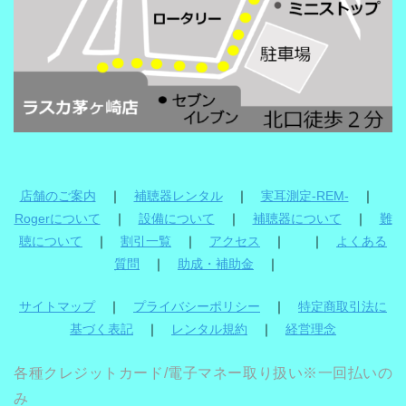
店舗のご案内
｜
補聴器レンタル
｜
実耳測定-REM-
｜
Rogerについて
｜
設備について
｜
補聴器について
｜
難
聴について
｜
割引一覧
｜
アクセス
｜ ｜
よくある
質問
｜
助成・補助金
｜
サイトマップ
｜
プライバシーポリシー
｜
特定商取引法に
基づく表記
｜
レンタル規約
｜
経営理念
各種クレジットカード/電子マネー取り扱い※一回払いの
み