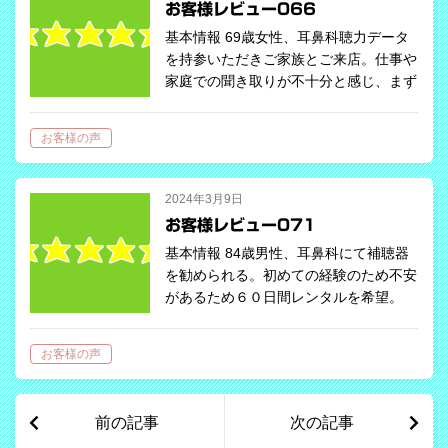
お客様レビュー066
基本情報 69歳女性、耳鼻科聴力データ
を持参いただきご家族とご来店。仕事や
家庭での聞き取りが不十分と感じ、まず
は60日間レンタルで効果を確認したい
とのご希望。ご本人希望で耳穴型をレン
お客様の声
タル。 お客様評価 コメント（アンケ
ー…
2024年3月9日
お客様レビュー071
基本情報 84歳男性、耳鼻科にて補聴器
を勧められる。初めての経験のため不安
があるため６０日間レンタルを希望。
お客様評価 コメント（アンケートよ
り） レンタルスタート時は通常
お客様の声
よ…
前の記事
次の記事