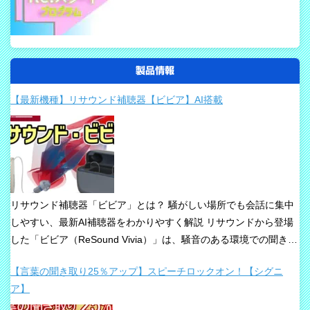
製品情報
【最新機種】リサウンド補聴器【ビビア】AI搭載
リサウンド補聴器「ビビア」とは？ 騒がしい場所でも会話に集中
しやすい、最新AI補聴器をわかりやすく解説 リサウンドから登場
した「ビビア（ReSound Vivia）」は、騒音のある環境での聞き取
りや、これからの接続性を重視して設計された最新補聴器です。
【言葉の聞き取り25％アップ】スピーチロックオン！【シグニ
「騒音下でも鮮やかな聞き取り」、「世界最小AI補聴器」、
ア】
「Auracast標準搭載」が主な特長です。 ビビアが目指している
のは、単純な増幅だけではありません。 周囲の音の中から、聞き