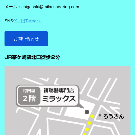
1,350万の音声文で訓練され、390万の音響パラメータにわたり動
メール：chigasaki@milacshearing.com
作し、1日あたり4.9兆回の演算を行うとされています。 「インテ
リジェンス フォーカス」で、ことばに意識を向けやすくする
SNS:
X（旧Twitter）
ビビアの注目機能の一つが「インテリジェンス フォーカス」で
す。 この機能は話し声と雑音を自動で識別し、雑音とのコントラ
ストをつけることで、より聞き取りを助ける会話学習を利用した
お問い合わせ
雑音抑制機能です。※9クラスのみ搭載 重要なのは、この機能
…
が“周囲の音を全部
JR茅ケ崎駅北口徒歩２分