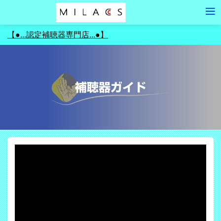
【●...認定補聴器専門店...●】
補聴器ガイド