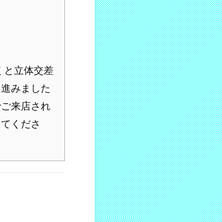
くと立体交差
を進みました
でご来店され
ってくださ