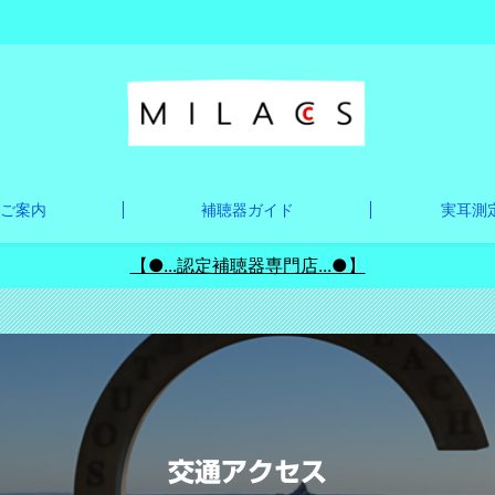
ご案内
補聴器ガイド
実耳測定
【●...認定補聴器専門店...●】
交通アクセス