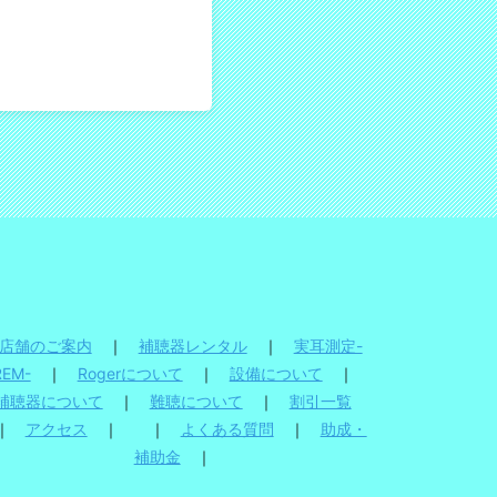
店舗のご案内
｜
補聴器レンタル
｜
実耳測定-
REM-
｜
Rogerについて
｜
設備について
｜
補聴器について
｜
難聴について
｜
割引一覧
｜
アクセス
｜ ｜
よくある質問
｜
助成・
補助金
｜