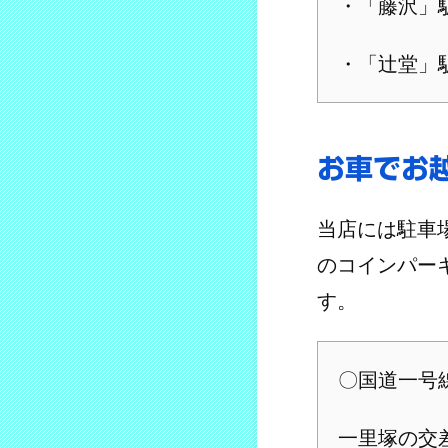
・「藤沢」
・「辻堂」
お車でお
当店には駐車
のコインパー
す。
〇国道一号
一里塚の交