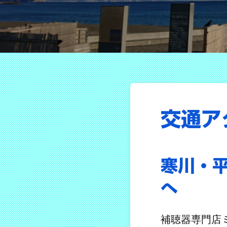
交通ア
寒川・
へ
補聴器専門店