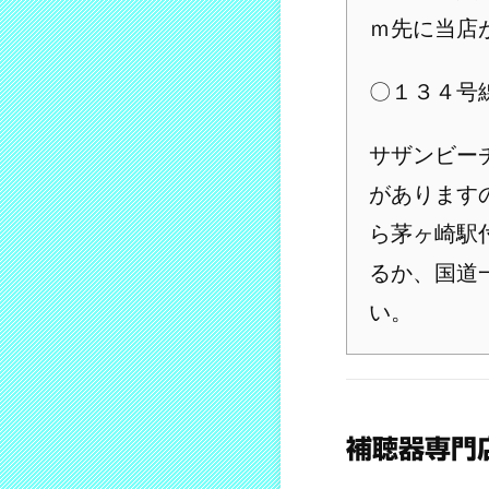
ｍ先に当店
〇１３４号
サザンビー
があります
ら茅ヶ崎駅
るか、国道
い。
補聴器専門