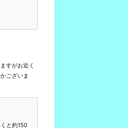
りますがお近く
つかございま
と約150