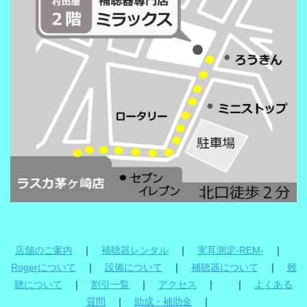
店舗のご案内
｜
補聴器レンタル
｜
実耳測定-REM-
｜
Rogerについて
｜
設備について
｜
補聴器について
｜
難
聴について
｜
割引一覧
｜
アクセス
｜ ｜
よくある
質問
｜
助成・補助金
｜