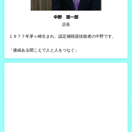
中野 潤一郎
店長
１９７７年茅ヶ崎生まれ、認定補聴器技能者の中野です。
「価値ある聞こえで人と人をつなぐ」