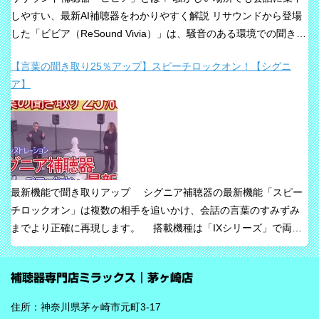
しやすい、最新AI補聴器をわかりやすく解説 リサウンドから登場
した「ビビア（ReSound Vivia）」は、騒音のある環境での聞き取
りや、これからの接続性を重視して設計された最新補聴器です。
【言葉の聞き取り25％アップ】スピーチロックオン！【シグニ
「騒音下でも鮮やかな聞き取り」、「世界最小AI補聴器」、
ア】
「Auracast標準搭載」が主な特長です。 ビビアが目指している
のは、単純な増幅だけではありません。 周囲の音の中から、聞き
たい声に意識を向けやすくすること、そして自然な聞こえ方をで
きるだけ保ちながら会話を楽にすることが、このシリーズの重要
な考え方です。 ビビアの中核は【IA】という考え方 ビビアで
は、リサウンドがIntelligence Augmented（インテリジェンス・オ
最新機能で聞き取りアップ シグニア補聴器の最新機能「スピー
ーグメンテッド）と呼ぶ考え方を採用しています。 これは、AIが
チロックオン」は複数の相手を追いかけ、会話の言葉のすみずみ
すべてを一方的に処理するのではなく、人の脳が本来持っている
までより正確に再現します。 搭載機種は「IXシリーズ」で両耳
音を選び取る力を支えるという発想で、脳の自然な処理を助ける
装用時に働きます。片耳装用の場合は、ワードロックオン機能で
ためのAIとしています。 騒がしい場所では、相手の声だけでな
言葉のすみずみまで余さず取り込みます。 毎秒1,000回音を分析
く、食器の音、空調音、車の音、周囲の話し声など、さまざまな
補聴器専門店ミラックス｜茅ヶ崎店
し、7クラスならデータを192,000個収集するから、騒音下での言
音が同時に耳に入ってきます。 ビビアは、そうした場面で必要な
葉の聞き取りが25％アップ！ 会話が聞き取りにくい環境であ
ことばと不要な雑音のコントラストをつくる方向で働くことが特
住所：神奈川県茅ヶ崎市元町3-17
る、「騒がしい中での数人との会話」をシグニアの「IXシリー
長です。単に周囲を“無音化”するのではなく、聞きたい音に集中し