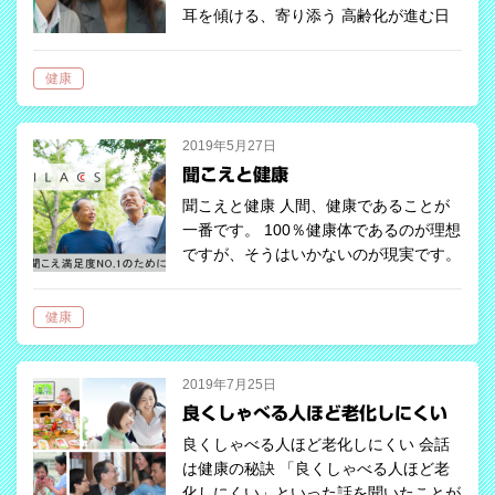
耳を傾ける、寄り添う 高齢化が進む日
本社会において、傾聴ボランティアとい
うものがあるのをご存じでしょうか？
健康
私は知りませんでした。その存在を知っ
たのは、一人のお客様Aさん（７０代女
性…
2019年5月27日
聞こえと健康
聞こえと健康 人間、健康であることが
一番です。 100％健康体であるのが理想
ですが、そうはいかないのが現実です。
健康であるためにはバランスのとれた食
生活、質の良い睡眠、その他いろいろな
健康
要素が必要です。健康を害する要因も
さ…
2019年7月25日
良くしゃべる人ほど老化しにくい
良くしゃべる人ほど老化しにくい 会話
は健康の秘訣 「良くしゃべる人ほど老
化しにくい」といった話を聞いたことが