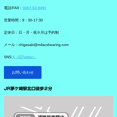
ズ」ならより聞き取りやすくしてくれます。 デモ動画で確認 🔽ス
やすくする設計と考えると理解しやすいです。 DNNチップで、騒
電話/FAX：
0467-53-8491
ピーチロックオンのデモンストレーション動画🔽 うるさい環境で
音の多い場面をより聞きやすく ビビアには、新しいDNN（Deep
もロックオン機能を使えば、言葉の聞き取りが25％アップ！
Neural Network）チップが搭載されています。 このDNNチップは
営業時間：9：30-17:30
実生活の音で学習されており、雑音とことばの差を大きくして脳
を支える役割を担うと説明されています。 さらに、このチップが
定休日：日・月・祝※月は予約制
1,350万の音声文で訓練され、390万の音響パラメータにわたり動
メール：chigasaki@milacshearing.com
作し、1日あたり4.9兆回の演算を行うとされています。 「インテ
リジェンス フォーカス」で、ことばに意識を向けやすくする
SNS:
X（旧Twitter）
ビビアの注目機能の一つが「インテリジェンス フォーカス」で
す。 この機能は話し声と雑音を自動で識別し、雑音とのコントラ
ストをつけることで、より聞き取りを助ける会話学習を利用した
お問い合わせ
雑音抑制機能です。※9クラスのみ搭載 重要なのは、この機能
…
が“周囲の音を全部
JR茅ケ崎駅北口徒歩２分