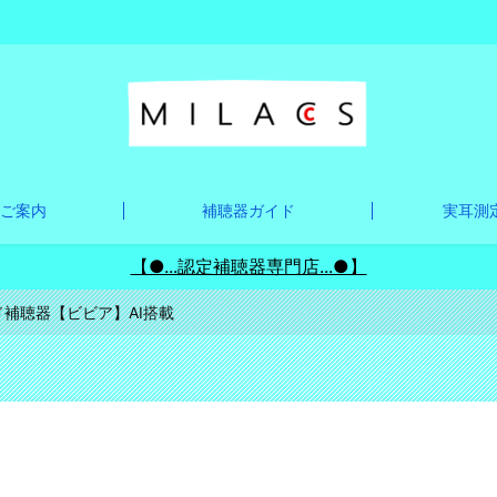
ご案内
補聴器ガイド
実耳測定
【●...認定補聴器専門店...●】
補聴器【ビビア】AI搭載