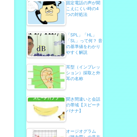
固定電話の声が聞
こえにくい時の4
つの対処法
「SPL」「HL」
「SL」って何？ 音
の基準値をわかり
やすく解説
耳型（インプレッ
ション）採取と外
耳の名称
聞き間違いと会話
の帯域【スピーチ
バナナ】
オージオグラム
（聴力図）の見方