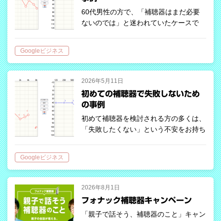
60代男性の方で、「補聴器はまだ必要
ないのでは」と迷われていたケースで
す。 ただ、会話の聞き返しが増えてお
り、測定では日常会話に影響するレベル
Googleビジネス
の難聴が確認されました。 実耳測定で
調整した結果、聞き返しが減り、テレビ
も聞き…
2026年5月11日
初めての補聴器で失敗しないため
の事例
初めて補聴器を検討される方の多くは、
「失敗したくない」という不安をお持ち
です。 70代男性の方も同様でしたが、
検査と説明を行い、実耳測定を用いて調
Googleビジネス
整を行った結果、違和感が少なく、会話
も聞き取りやすくなりました。 初めて
の…
2026年8月1日
フォナック補聴器キャンペーン
「親子で話そう、補聴器のこと」キャン