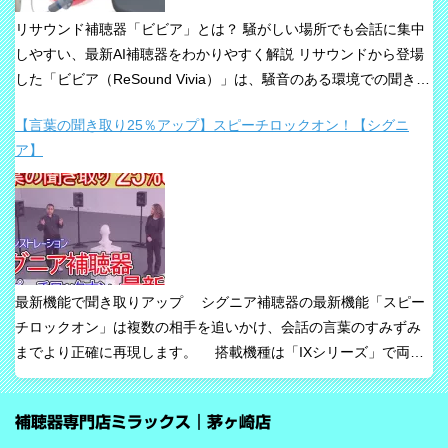
リサウンド補聴器「ビビア」とは？ 騒がしい場所でも会話に集中
しやすい、最新AI補聴器をわかりやすく解説 リサウンドから登場
した「ビビア（ReSound Vivia）」は、騒音のある環境での聞き取
りや、これからの接続性を重視して設計された最新補聴器です。
【言葉の聞き取り25％アップ】スピーチロックオン！【シグニ
「騒音下でも鮮やかな聞き取り」、「世界最小AI補聴器」、
ア】
「Auracast標準搭載」が主な特長です。 ビビアが目指している
のは、単純な増幅だけではありません。 周囲の音の中から、聞き
たい声に意識を向けやすくすること、そして自然な聞こえ方をで
きるだけ保ちながら会話を楽にすることが、このシリーズの重要
な考え方です。 ビビアの中核は【IA】という考え方 ビビアで
は、リサウンドがIntelligence Augmented（インテリジェンス・オ
最新機能で聞き取りアップ シグニア補聴器の最新機能「スピー
ーグメンテッド）と呼ぶ考え方を採用しています。 これは、AIが
チロックオン」は複数の相手を追いかけ、会話の言葉のすみずみ
すべてを一方的に処理するのではなく、人の脳が本来持っている
までより正確に再現します。 搭載機種は「IXシリーズ」で両耳
音を選び取る力を支えるという発想で、脳の自然な処理を助ける
装用時に働きます。片耳装用の場合は、ワードロックオン機能で
ためのAIとしています。 騒がしい場所では、相手の声だけでな
言葉のすみずみまで余さず取り込みます。 毎秒1,000回音を分析
く、食器の音、空調音、車の音、周囲の話し声など、さまざまな
補聴器専門店ミラックス｜茅ヶ崎店
し、7クラスならデータを192,000個収集するから、騒音下での言
音が同時に耳に入ってきます。 ビビアは、そうした場面で必要な