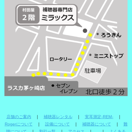
店舗のご案内
｜
補聴器レンタル
｜
実耳測定-REM-
｜
Rogerについて
｜
設備について
｜
補聴器について
｜
難
聴について
｜
割引一覧
｜
アクセス
｜ ｜
よくある