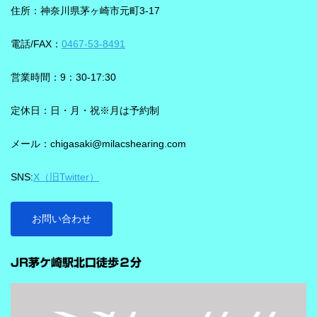
葉の聞き取りが25％アップ！ 会話が聞き取りにくい環境であ
ことばと不要な雑音のコントラストをつくる方向で働くことが特
住所：神奈川県茅ヶ崎市元町3-17
る、「騒がしい中での数人との会話」をシグニアの「IXシリー
長です。単に周囲を“無音化”するのではなく、聞きたい音に集中し
ズ」ならより聞き取りやすくしてくれます。 デモ動画で確認 🔽ス
やすくする設計と考えると理解しやすいです。 DNNチップで、騒
電話/FAX：
0467-53-8491
ピーチロックオンのデモンストレーション動画🔽 うるさい環境で
音の多い場面をより聞きやすく ビビアには、新しいDNN（Deep
もロックオン機能を使えば、言葉の聞き取りが25％アップ！
Neural Network）チップが搭載されています。 このDNNチップは
営業時間：9：30-17:30
実生活の音で学習されており、雑音とことばの差を大きくして脳
を支える役割を担うと説明されています。 さらに、このチップが
定休日：日・月・祝※月は予約制
1,350万の音声文で訓練され、390万の音響パラメータにわたり動
メール：chigasaki@milacshearing.com
作し、1日あたり4.9兆回の演算を行うとされています。 「インテ
リジェンス フォーカス」で、ことばに意識を向けやすくする
SNS:
X（旧Twitter）
ビビアの注目機能の一つが「インテリジェンス フォーカス」で
す。 この機能は話し声と雑音を自動で識別し、雑音とのコントラ
ストをつけることで、より聞き取りを助ける会話学習を利用した
お問い合わせ
雑音抑制機能です。※9クラスのみ搭載 重要なのは、この機能
…
が“周囲の音を全部
JR茅ケ崎駅北口徒歩２分