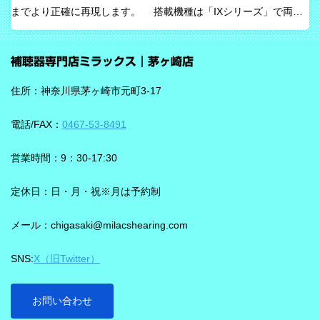
までより正確に再現します。 搭載機種は「IXシリーズ」で両耳
音を選び取る力を支えるという発想で、脳の自然な処理を助ける
装用時に働きます。片耳装用の場合は、ワードロックオン機能で
ためのAIとしています。 騒がしい場所では、相手の声だけでな
言葉のすみずみまで余さず取り込みます。 毎秒1,000回音を分析
く、食器の音、空調音、車の音、周囲の話し声など、さまざまな
補聴器専門店ミラックス｜茅ヶ崎店
し、7クラスならデータを192,000個収集するから、騒音下での言
音が同時に耳に入ってきます。 ビビアは、そうした場面で必要な
葉の聞き取りが25％アップ！ 会話が聞き取りにくい環境であ
ことばと不要な雑音のコントラストをつくる方向で働くことが特
住所：神奈川県茅ヶ崎市元町3-17
る、「騒がしい中での数人との会話」をシグニアの「IXシリー
長です。単に周囲を“無音化”するのではなく、聞きたい音に集中し
ズ」ならより聞き取りやすくしてくれます。 デモ動画で確認 🔽ス
やすくする設計と考えると理解しやすいです。 DNNチップで、騒
電話/FAX：
0467-53-8491
ピーチロックオンのデモンストレーション動画🔽 うるさい環境で
音の多い場面をより聞きやすく ビビアには、新しいDNN（Deep
もロックオン機能を使えば、言葉の聞き取りが25％アップ！
Neural Network）チップが搭載されています。 このDNNチップは
営業時間：9：30-17:30
実生活の音で学習されており、雑音とことばの差を大きくして脳
を支える役割を担うと説明されています。 さらに、このチップが
定休日：日・月・祝※月は予約制
1,350万の音声文で訓練され、390万の音響パラメータにわたり動
メール：chigasaki@milacshearing.com
作し、1日あたり4.9兆回の演算を行うとされています。 「インテ
リジェンス フォーカス」で、ことばに意識を向けやすくする
SNS:
X（旧Twitter）
ビビアの注目機能の一つが「インテリジェンス フォーカス」で
す。 この機能は話し声と雑音を自動で識別し、雑音とのコントラ
ストをつけることで、より聞き取りを助ける会話学習を利用した
お問い合わせ
雑音抑制機能です。※9クラスのみ搭載 重要なのは、この機能