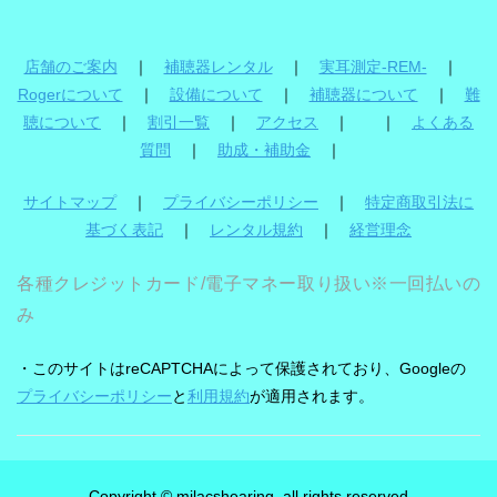
店舗のご案内
｜
補聴器レンタル
｜
実耳測定-REM-
｜
Rogerについて
｜
設備について
｜
補聴器について
｜
難
聴について
｜
割引一覧
｜
アクセス
｜ ｜
よくある
質問
｜
助成・補助金
｜
サイトマップ
｜
プライバシーポリシー
｜
特定商取引法に
基づく表記
｜
レンタル規約
｜
経営理念
各種クレジットカード/電子マネー取り扱い※一回払いの
み
・このサイトはreCAPTCHAによって保護されており、Googleの
プライバシーポリシー
と
利用規約
が適用されます。
Copyright © milacshearing, all rights reserved