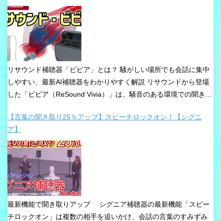
リサウンド補聴器「ビビア」とは？ 騒がしい場所でも会話に集中
しやすい、最新AI補聴器をわかりやすく解説 リサウンドから登場
した「ビビア（ReSound Vivia）」は、騒音のある環境での聞き取
りや、これからの接続性を重視して設計された最新補聴器です。
【言葉の聞き取り25％アップ】スピーチロックオン！【シグニ
「騒音下でも鮮やかな聞き取り」、「世界最小AI補聴器」、
ア】
「Auracast標準搭載」が主な特長です。 ビビアが目指している
のは、単純な増幅だけではありません。 周囲の音の中から、聞き
たい声に意識を向けやすくすること、そして自然な聞こえ方をで
きるだけ保ちながら会話を楽にすることが、このシリーズの重要
な考え方です。 ビビアの中核は【IA】という考え方 ビビアで
は、リサウンドがIntelligence Augmented（インテリジェンス・オ
最新機能で聞き取りアップ シグニア補聴器の最新機能「スピー
ーグメンテッド）と呼ぶ考え方を採用しています。 これは、AIが
チロックオン」は複数の相手を追いかけ、会話の言葉のすみずみ
すべてを一方的に処理するのではなく、人の脳が本来持っている