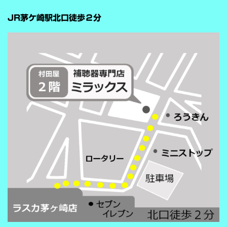
…
が“周囲の音を全部
JR茅ケ崎駅北口徒歩２分