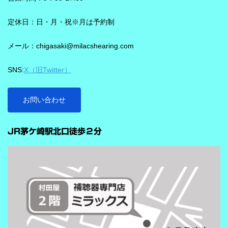
実生活の音で学習されており、雑音とことばの差を大きくして脳
を支える役割を担うと説明されています。 さらに、このチップが
定休日：日・月・祝※月は予約制
1,350万の音声文で訓練され、390万の音響パラメータにわたり動
メール：chigasaki@milacshearing.com
作し、1日あたり4.9兆回の演算を行うとされています。 「インテ
リジェンス フォーカス」で、ことばに意識を向けやすくする
SNS:
X（旧Twitter）
ビビアの注目機能の一つが「インテリジェンス フォーカス」で
す。 この機能は話し声と雑音を自動で識別し、雑音とのコントラ
ストをつけることで、より聞き取りを助ける会話学習を利用した
お問い合わせ
雑音抑制機能です。※9クラスのみ搭載 重要なのは、この機能
…
が“周囲の音を全部
JR茅ケ崎駅北口徒歩２分