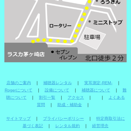
店舗のご案内
｜
補聴器レンタル
｜
実耳測定-REM-
｜
Rogerについて
｜
設備について
｜
補聴器について
｜
難
聴について
｜
割引一覧
｜
アクセス
｜ ｜
よくある
質問
｜
助成・補助金
｜
サイトマップ
｜
プライバシーポリシー
｜
特定商取引法に
基づく表記
｜
レンタル規約
｜
経営理念