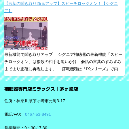
【言葉の聞き取り25％アップ】スピーチロックオン！【シグニ
「騒音下でも鮮やかな聞き取り」、「世界最小AI補聴器」、
ア】
「Auracast標準搭載」が主な特長です。 ビビアが目指している
のは、単純な増幅だけではありません。 周囲の音の中から、聞き
たい声に意識を向けやすくすること、そして自然な聞こえ方をで
きるだけ保ちながら会話を楽にすることが、このシリーズの重要
な考え方です。 ビビアの中核は【IA】という考え方 ビビアで
は、リサウンドがIntelligence Augmented（インテリジェンス・オ
最新機能で聞き取りアップ シグニア補聴器の最新機能「スピー
ーグメンテッド）と呼ぶ考え方を採用しています。 これは、AIが
チロックオン」は複数の相手を追いかけ、会話の言葉のすみずみ
すべてを一方的に処理するのではなく、人の脳が本来持っている
までより正確に再現します。 搭載機種は「IXシリーズ」で両耳
音を選び取る力を支えるという発想で、脳の自然な処理を助ける
装用時に働きます。片耳装用の場合は、ワードロックオン機能で
ためのAIとしています。 騒がしい場所では、相手の声だけでな
言葉のすみずみまで余さず取り込みます。 毎秒1,000回音を分析
く、食器の音、空調音、車の音、周囲の話し声など、さまざまな
補聴器専門店ミラックス｜茅ヶ崎店
し、7クラスならデータを192,000個収集するから、騒音下での言
音が同時に耳に入ってきます。 ビビアは、そうした場面で必要な
葉の聞き取りが25％アップ！ 会話が聞き取りにくい環境であ
ことばと不要な雑音のコントラストをつくる方向で働くことが特
住所：神奈川県茅ヶ崎市元町3-17
る、「騒がしい中での数人との会話」をシグニアの「IXシリー
長です。単に周囲を“無音化”するのではなく、聞きたい音に集中し
ズ」ならより聞き取りやすくしてくれます。 デモ動画で確認 🔽ス
やすくする設計と考えると理解しやすいです。 DNNチップで、騒
電話/FAX：
0467-53-8491
ピーチロックオンのデモンストレーション動画🔽 うるさい環境で
音の多い場面をより聞きやすく ビビアには、新しいDNN（Deep
もロックオン機能を使えば、言葉の聞き取りが25％アップ！
Neural Network）チップが搭載されています。 このDNNチップは
営業時間：9：30-17:30