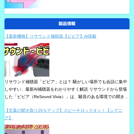
製品情報
【最新機種】リサウンド補聴器【ビビア】AI搭載
リサウンド補聴器「ビビア」とは？ 騒がしい場所でも会話に集中
しやすい、最新AI補聴器をわかりやすく解説 リサウンドから登場
した「ビビア（ReSound Vivia）」は、騒音のある環境での聞き取
りや、これからの接続性を重視して設計された最新補聴器です。
【言葉の聞き取り25％アップ】スピーチロックオン！【シグニ
「騒音下でも鮮やかな聞き取り」、「世界最小AI補聴器」、
ア】
「Auracast標準搭載」が主な特長です。 ビビアが目指している
のは、単純な増幅だけではありません。 周囲の音の中から、聞き