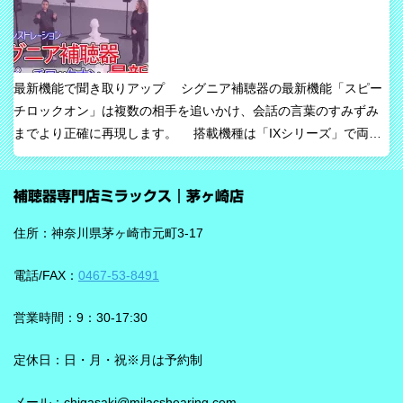
たい声に意識を向けやすくすること、そして自然な聞こえ方をで
きるだけ保ちながら会話を楽にすることが、このシリーズの重要
な考え方です。 ビビアの中核は【IA】という考え方 ビビアで
は、リサウンドがIntelligence Augmented（インテリジェンス・オ
最新機能で聞き取りアップ シグニア補聴器の最新機能「スピー
ーグメンテッド）と呼ぶ考え方を採用しています。 これは、AIが
チロックオン」は複数の相手を追いかけ、会話の言葉のすみずみ
すべてを一方的に処理するのではなく、人の脳が本来持っている
までより正確に再現します。 搭載機種は「IXシリーズ」で両耳
音を選び取る力を支えるという発想で、脳の自然な処理を助ける
装用時に働きます。片耳装用の場合は、ワードロックオン機能で
ためのAIとしています。 騒がしい場所では、相手の声だけでな
言葉のすみずみまで余さず取り込みます。 毎秒1,000回音を分析
く、食器の音、空調音、車の音、周囲の話し声など、さまざまな
補聴器専門店ミラックス｜茅ヶ崎店
し、7クラスならデータを192,000個収集するから、騒音下での言
音が同時に耳に入ってきます。 ビビアは、そうした場面で必要な
葉の聞き取りが25％アップ！ 会話が聞き取りにくい環境であ
ことばと不要な雑音のコントラストをつくる方向で働くことが特
住所：神奈川県茅ヶ崎市元町3-17
る、「騒がしい中での数人との会話」をシグニアの「IXシリー
長です。単に周囲を“無音化”するのではなく、聞きたい音に集中し
ズ」ならより聞き取りやすくしてくれます。 デモ動画で確認 🔽ス
やすくする設計と考えると理解しやすいです。 DNNチップで、騒
電話/FAX：
0467-53-8491
ピーチロックオンのデモンストレーション動画🔽 うるさい環境で
音の多い場面をより聞きやすく ビビアには、新しいDNN（Deep
もロックオン機能を使えば、言葉の聞き取りが25％アップ！
Neural Network）チップが搭載されています。 このDNNチップは
営業時間：9：30-17:30
実生活の音で学習されており、雑音とことばの差を大きくして脳
を支える役割を担うと説明されています。 さらに、このチップが
定休日：日・月・祝※月は予約制
1,350万の音声文で訓練され、390万の音響パラメータにわたり動
メール：chigasaki@milacshearing.com