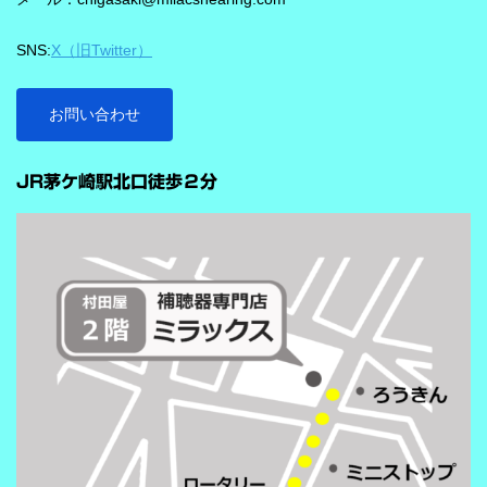
作し、1日あたり4.9兆回の演算を行うとされています。 「インテ
リジェンス フォーカス」で、ことばに意識を向けやすくする
SNS:
X（旧Twitter）
ビビアの注目機能の一つが「インテリジェンス フォーカス」で
す。 この機能は話し声と雑音を自動で識別し、雑音とのコントラ
ストをつけることで、より聞き取りを助ける会話学習を利用した
お問い合わせ
雑音抑制機能です。※9クラスのみ搭載 重要なのは、この機能
…
が“周囲の音を全部
JR茅ケ崎駅北口徒歩２分