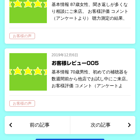
基本情報 87歳女性、聞き返しが多くな
り相談にご来店。 お客様評価 コメント
（アンケートより） 聴力測定の結果、
残念ながら右耳は補聴器による※聞こえ
の改善が見込めないため、左耳のみの装
お客様の声
用をおススメ。極力目立たないものを
ご…
2019年12月6日
お客様レビュー005
基本情報 70歳男性、初めての補聴器を
数週間前から他店でお試し中にご来店。
お客様評価 コメント（アンケートよ
り） 現状の聞こえや説明に不満があり
当店へ。補聴器装用への抵抗感はなく、
お客様の声
良く聞こえるようになることが第一条
件。…
前の記事
次の記事