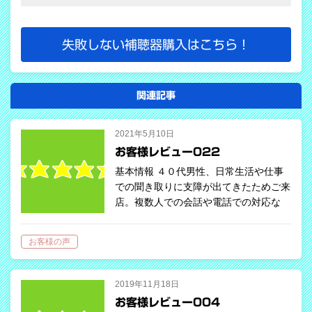
失敗しない補聴器購入はこちら！
関連記事
2021年5月10日
お客様レビュー022
基本情報 ４０代男性、日常生活や仕事
での聞き取りに支障が出てきたためご来
店。複数人での会話や電話での対応な
ど、話す機会が多い仕事。優れた
Bluetooth接続、ハンズフリー通話が特
お客様の声
長のフォナック補聴器でまずは６０日間
レン…
2019年11月18日
お客様レビュー004