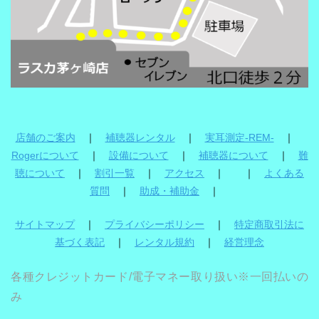
店舗のご案内
｜
補聴器レンタル
｜
実耳測定-REM-
｜
Rogerについて
｜
設備について
｜
補聴器について
｜
難
聴について
｜
割引一覧
｜
アクセス
｜ ｜
よくある
質問
｜
助成・補助金
｜
サイトマップ
｜
プライバシーポリシー
｜
特定商取引法に
基づく表記
｜
レンタル規約
｜
経営理念
各種クレジットカード/電子マネー取り扱い※一回払いの
み