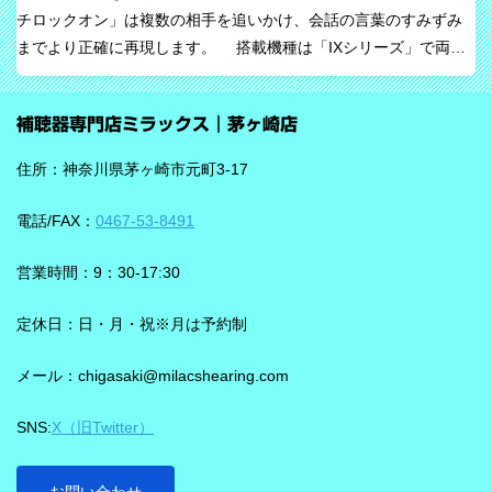
チロックオン」は複数の相手を追いかけ、会話の言葉のすみずみ
すべてを一方的に処理するのではなく、人の脳が本来持っている
までより正確に再現します。 搭載機種は「IXシリーズ」で両耳
音を選び取る力を支えるという発想で、脳の自然な処理を助ける
装用時に働きます。片耳装用の場合は、ワードロックオン機能で
ためのAIとしています。 騒がしい場所では、相手の声だけでな
言葉のすみずみまで余さず取り込みます。 毎秒1,000回音を分析
く、食器の音、空調音、車の音、周囲の話し声など、さまざまな
補聴器専門店ミラックス｜茅ヶ崎店
し、7クラスならデータを192,000個収集するから、騒音下での言
音が同時に耳に入ってきます。 ビビアは、そうした場面で必要な
葉の聞き取りが25％アップ！ 会話が聞き取りにくい環境であ
ことばと不要な雑音のコントラストをつくる方向で働くことが特
住所：神奈川県茅ヶ崎市元町3-17
る、「騒がしい中での数人との会話」をシグニアの「IXシリー
長です。単に周囲を“無音化”するのではなく、聞きたい音に集中し
ズ」ならより聞き取りやすくしてくれます。 デモ動画で確認 🔽ス
やすくする設計と考えると理解しやすいです。 DNNチップで、騒
電話/FAX：
0467-53-8491
ピーチロックオンのデモンストレーション動画🔽 うるさい環境で
音の多い場面をより聞きやすく ビビアには、新しいDNN（Deep
もロックオン機能を使えば、言葉の聞き取りが25％アップ！
Neural Network）チップが搭載されています。 このDNNチップは
営業時間：9：30-17:30
実生活の音で学習されており、雑音とことばの差を大きくして脳
を支える役割を担うと説明されています。 さらに、このチップが
定休日：日・月・祝※月は予約制
1,350万の音声文で訓練され、390万の音響パラメータにわたり動
メール：chigasaki@milacshearing.com
作し、1日あたり4.9兆回の演算を行うとされています。 「インテ
リジェンス フォーカス」で、ことばに意識を向けやすくする
SNS:
X（旧Twitter）
ビビアの注目機能の一つが「インテリジェンス フォーカス」で
す。 この機能は話し声と雑音を自動で識別し、雑音とのコントラ
ストをつけることで、より聞き取りを助ける会話学習を利用した