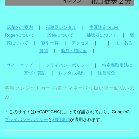
店舗のご案内
｜
補聴器レンタル
｜
実耳測定-REM-
｜
Rogerについて
｜
設備について
｜
補聴器について
｜
難
聴について
｜
割引一覧
｜
アクセス
｜ ｜
よくある
質問
｜
助成・補助金
｜
サイトマップ
｜
プライバシーポリシー
｜
特定商取引法に
基づく表記
｜
レンタル規約
｜
経営理念
各種クレジットカード/電子マネー取り扱い※一回払いの
み
・このサイトはreCAPTCHAによって保護されており、Googleの
プライバシーポリシー
と
利用規約
が適用されます。