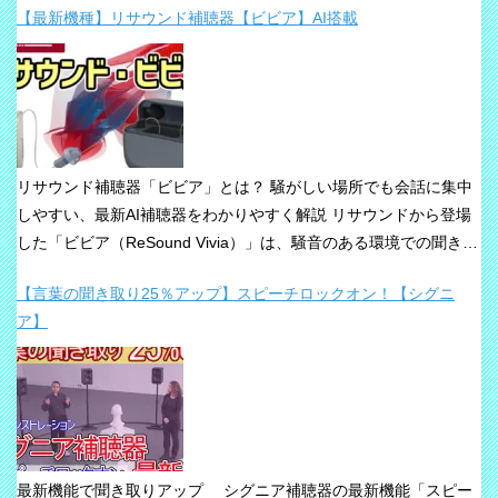
【最新機種】リサウンド補聴器【ビビア】AI搭載
リサウンド補聴器「ビビア」とは？ 騒がしい場所でも会話に集中
しやすい、最新AI補聴器をわかりやすく解説 リサウンドから登場
した「ビビア（ReSound Vivia）」は、騒音のある環境での聞き取
りや、これからの接続性を重視して設計された最新補聴器です。
【言葉の聞き取り25％アップ】スピーチロックオン！【シグニ
「騒音下でも鮮やかな聞き取り」、「世界最小AI補聴器」、
ア】
「Auracast標準搭載」が主な特長です。 ビビアが目指している
のは、単純な増幅だけではありません。 周囲の音の中から、聞き
たい声に意識を向けやすくすること、そして自然な聞こえ方をで
きるだけ保ちながら会話を楽にすることが、このシリーズの重要
な考え方です。 ビビアの中核は【IA】という考え方 ビビアで
は、リサウンドがIntelligence Augmented（インテリジェンス・オ
最新機能で聞き取りアップ シグニア補聴器の最新機能「スピー
ーグメンテッド）と呼ぶ考え方を採用しています。 これは、AIが