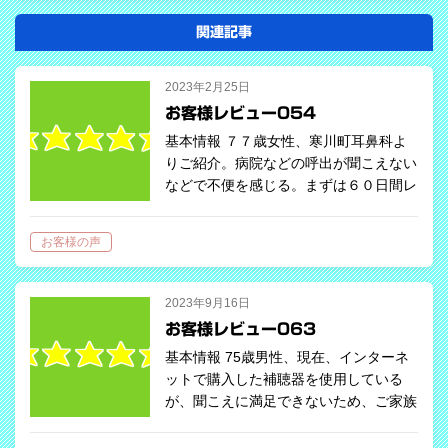
関連記事
2023年2月25日
お客様レビュー054
基本情報 ７７歳女性、寒川町耳鼻科よ
りご紹介。病院などの呼出が聞こえない
などで不便を感じる。まずは６０日間レ
ンタルを希望。 お客様評価 コメント
（アンケートより） レンタル当
お客様の声
初…
2023年9月16日
お客様レビュー063
基本情報 75歳男性、現在、インターネ
ットで購入した補聴器を使用している
が、聞こえに満足できないため、ご家族
と一緒にご来店いただきました。充電式
耳あな型が希望で、レンタル無しでご購