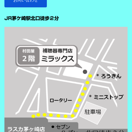
お問い合わせ
雑音抑制機能です。※9クラスのみ搭載 重要なのは、この機能
…
が“周囲の音を全部
JR茅ケ崎駅北口徒歩２分