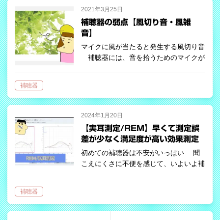
2021年3月25日
補聴器の弱点【風切り音・風雑
音】
マイクに風が当たると発生する風切り音
補聴器には、音を拾うためのマイクが
1つ～3つ搭載されています。小型の耳
穴補聴器には、1つであることが多く、
補聴器
耳掛け型補聴器のほとんどが2つのマイ
クを搭載しています。3つのマイクを搭
載…
2024年1月20日
【実耳測定/REM】早くて測定誤
差が少なく満足度が高い効果測定
【補聴器】
初めての補聴器は不安がいっぱい 聞
こえにくさに不便を感じて、いよいよ補
聴器の購入に前向きになったは良いもの
の、きちんと聞こえるようになるのか不
補聴器
安に感じる方は多いと思います。 風の
うわさでは「補聴器を買った…