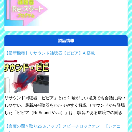
製品情報
【最新機種】リサウンド補聴器【ビビア】AI搭載
リサウンド補聴器「ビビア」とは？ 騒がしい場所でも会話に集中
しやすい、最新AI補聴器をわかりやすく解説 リサウンドから登場
した「ビビア（ReSound Vivia）」は、騒音のある環境での聞き取
りや、これからの接続性を重視して設計された最新補聴器です。
【言葉の聞き取り25％アップ】スピーチロックオン！【シグニ
「騒音下でも鮮やかな聞き取り」、「世界最小AI補聴器」、