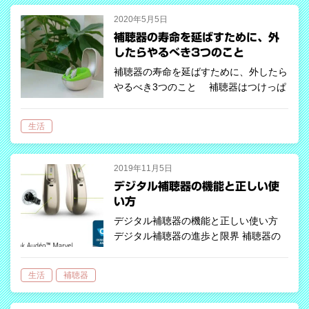
2020年5月5日
補聴器の寿命を延ばすために、外
したらやるべき3つのこと
補聴器の寿命を延ばすために、外したら
やるべき3つのこと 補聴器はつけっぱ
なしが原則です。外す場面というのは、
お風呂に入るときや寝るときくらいで
生活
す。つまり、一日の終わりに外すことに
なります。 一日中活躍してくれた補聴
器を…
2019年11月5日
デジタル補聴器の機能と正しい使
い方
デジタル補聴器の機能と正しい使い方
デジタル補聴器の進歩と限界 補聴器の
性能がテクノロジーの進歩のおかげで飛
躍的に向上しています。最新の補聴器
生活
補聴器
は、装用するだけで周囲の音環境を認
識、判断して会話を聞き取りやすくする