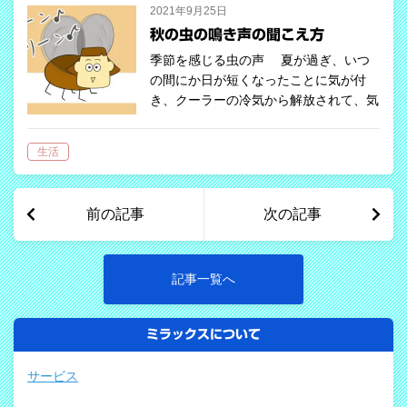
ための最…
2021年9月25日
秋の虫の鳴き声の聞こえ方
季節を感じる虫の声 夏が過ぎ、いつ
の間にか日が短くなったことに気が付
き、クーラーの冷気から解放されて、気
持ちの良い外気を取り込もうと窓を開け
ると「リーン、リーン」とどこからとも
生活
なく虫の鳴き声が聞こえてきます。「秋
になっ…
前の記事
次の記事
記事一覧へ
ミラックスについて
サービス