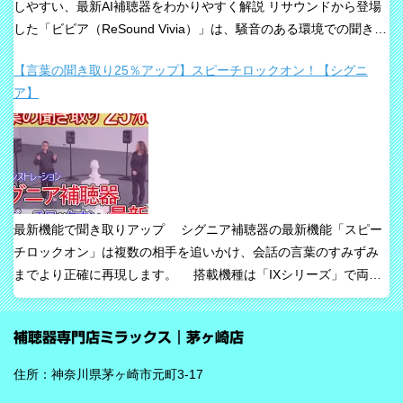
しやすい、最新AI補聴器をわかりやすく解説 リサウンドから登場
した「ビビア（ReSound Vivia）」は、騒音のある環境での聞き取
りや、これからの接続性を重視して設計された最新補聴器です。
【言葉の聞き取り25％アップ】スピーチロックオン！【シグニ
「騒音下でも鮮やかな聞き取り」、「世界最小AI補聴器」、
ア】
「Auracast標準搭載」が主な特長です。 ビビアが目指している
のは、単純な増幅だけではありません。 周囲の音の中から、聞き
たい声に意識を向けやすくすること、そして自然な聞こえ方をで
きるだけ保ちながら会話を楽にすることが、このシリーズの重要
な考え方です。 ビビアの中核は【IA】という考え方 ビビアで
は、リサウンドがIntelligence Augmented（インテリジェンス・オ
最新機能で聞き取りアップ シグニア補聴器の最新機能「スピー
ーグメンテッド）と呼ぶ考え方を採用しています。 これは、AIが
チロックオン」は複数の相手を追いかけ、会話の言葉のすみずみ
すべてを一方的に処理するのではなく、人の脳が本来持っている
までより正確に再現します。 搭載機種は「IXシリーズ」で両耳
音を選び取る力を支えるという発想で、脳の自然な処理を助ける
装用時に働きます。片耳装用の場合は、ワードロックオン機能で
ためのAIとしています。 騒がしい場所では、相手の声だけでな
言葉のすみずみまで余さず取り込みます。 毎秒1,000回音を分析
く、食器の音、空調音、車の音、周囲の話し声など、さまざまな
補聴器専門店ミラックス｜茅ヶ崎店
し、7クラスならデータを192,000個収集するから、騒音下での言
音が同時に耳に入ってきます。 ビビアは、そうした場面で必要な
葉の聞き取りが25％アップ！ 会話が聞き取りにくい環境であ
ことばと不要な雑音のコントラストをつくる方向で働くことが特
住所：神奈川県茅ヶ崎市元町3-17
る、「騒がしい中での数人との会話」をシグニアの「IXシリー
長です。単に周囲を“無音化”するのではなく、聞きたい音に集中し