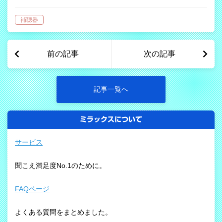
のがあります。 快適な聞こえを実現さ
せるために様々な音声処理技術が開発さ
補聴器
れ最新モデルの補聴器に搭載されていま
す。 その中でも「SN比」の改善は補聴
器…
前の記事
次の記事
記事一覧へ
ミラックスについて
サービス
聞こえ満足度No.1のために。
FAQページ
よくある質問をまとめました。