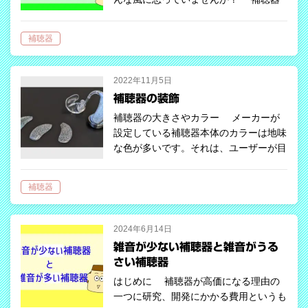
をつけると聴力が低下するんじゃな
い？」 「集音器と補聴器は同じでし
補聴器
ょ？」 「片方だけつければ十分じゃな
い？」 実は、これらはすべてよくある
誤解。 補…
2022年11月5日
補聴器の装飾
補聴器の大きさやカラー メーカーが
設定している補聴器本体のカラーは地味
な色が多いです。それは、ユーザーが目
立ちにくさを求めるからだと言えます。
耳掛け型では髪の毛の色に合わせた
補聴器
り、暗めの色にすると目立ちにくくなり
ます…
2024年6月14日
雑音が少ない補聴器と雑音がうる
さい補聴器
はじめに 補聴器が高価になる理由の
一つに研究、開発にかかる費用というも