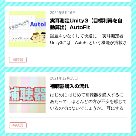
を得られないその原因の一つとして、補
聴器…
2024年8月16日
実耳測定Unity3【目標利得を自
動算出】AutoFit
誤差を少なくして快適に 実耳測定器
Unity3には、AutoFitという機能が搭載さ
れており、その機能を使うことでユーザ
ーの目標利得（ターゲットゲイン）を自
補聴器
動的に短時間に正確に割り出すことがで
きます。 補…
2021年12月15日
補聴器購入の流れ
はじめに はじめて補聴器を購入するに
あたって、ほとんどの方が不安を感じて
いるのではないでしょうか。 耳にする
ことといえば「補聴器は高い」「高かっ
たのに使ってない」「店では聞こえたの
補聴器
に、外では聞こえない」などの否定的な
情報…