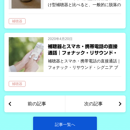
け型補聴器と比べると、一般的に脱落の
リスクが少ないとされています。なぜな
らユーザーの耳型を採取して、耳の穴の
補聴器
カーブにピッタリ合うように作成される
からです。正しい向きで装用すれば補聴
器が…
2020年4月20日
補聴器とスマホ・携帯電話の直接
通話｜フォナック・リサウンド・
シグニア
補聴器とスマホ・携帯電話の直接通話｜
フォナック・リサウンド・シグニア ブ
ルートゥースで快適に電話をする 難
聴者にとってテレビや電話の音は非常に
補聴器
聞き取りにくく、厄介な問題です。テレ
ビは音を大きくすれば聞こえやすくなり
ます…
前の記事
次の記事
記事一覧へ