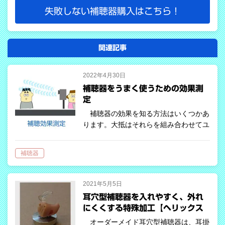
失敗しない補聴器購入はこちら！
関連記事
2022年4月30日
補聴器をうまく使うための効果測
定
補聴器の効果を知る方法はいくつかあ
ります。大抵はそれらを組み合わせてユ
ーザーの聞こえ方を確認していきます。
聞こえ方の確認は、調整を行うたびに
補聴器
測定していきます。これは、プロの料理
人が「味見」をするのと似ています。料
理…
2021年5月5日
耳穴型補聴器を入れやすく、外れ
にくくする特殊加工【ヘリックス
ロック】
オーダーメイド耳穴型補聴器は、耳掛