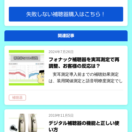
失敗しない補聴器購入はこちら！
関連記事
2024年7月26日
フォナック補聴器を実耳測定で再
調整、お客様の反応は？
実耳測定導入前までの補聴効果測定
は、装用閾値測定と語音明瞭度測定でし
たが、実耳測定器「Unity3」を導入した
タイミングで再度調整を行い、それまで
補聴器
の調整で問題ないのか確認をしました。
お客様基本情報 補聴器使用経験：8…
2019年11月5日
デジタル補聴器の機能と正しい使
い方