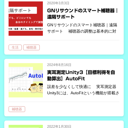
2020年3月3日
GNリサウンドのスマート補聴器｜
遠隔サポート
GNリサウンドのスマート補聴器｜遠隔
サポート 補聴器の調整は基本的に対
面での調整となりますが、最新の補聴器
は、テクノロジーの進歩によって、遠隔
生活
補聴器
での調整が可能となっています。 万が
一の時のために、リサウンドアシスト・
遠隔…
2024年8月16日
実耳測定Unity3【目標利得を自
動算出】AutoFit
誤差を少なくして快適に 実耳測定器
Unity3には、AutoFitという機能が搭載さ
れており、その機能を使うことでユーザ
ーの目標利得（ターゲットゲイン）を自
補聴器
動的に短時間に正確に割り出すことがで
きます。 補…
2022年1月30日