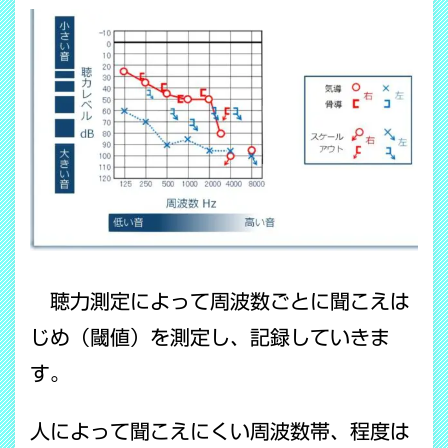
聴力測定によって周波数ごとに聞こえは
じめ（閾値）を測定し、記録していきま
す。
人によって聞こえにくい周波数帯、程度は