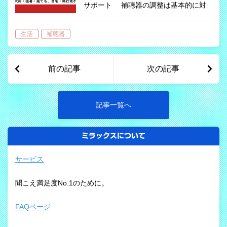
サポート 補聴器の調整は基本的に対
面での調整となりますが、最新の補聴器
は、テクノロジーの進歩によって、遠隔
生活
補聴器
での調整が可能となっています。 万が
一の時のために、リサウンドアシスト・
遠隔…
前の記事
次の記事
記事一覧へ
ミラックスについて
サービス
聞こえ満足度No.1のために。
FAQページ