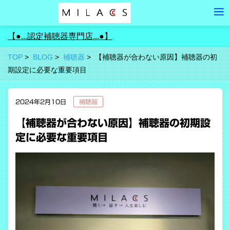
【●...認定補聴器専門店...●】
TOP
BLOG
補聴器
【補聴器が合わない原因】補聴器の初
期設定に必要な重要項目
2024年2月10日
補聴器
【補聴器が合わない原因】補聴器の初期設
定に必要な重要項目