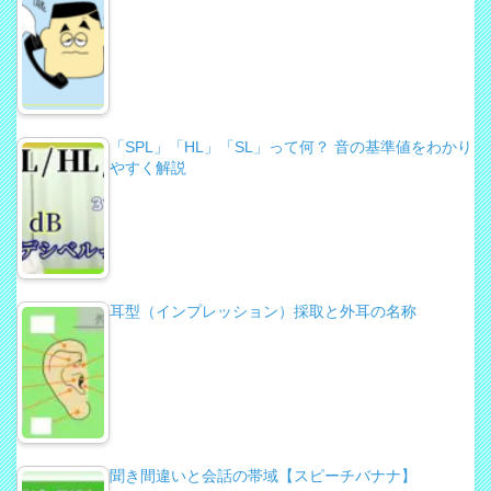
「SPL」「HL」「SL」って何？ 音の基準値をわかり
やすく解説
耳型（インプレッション）採取と外耳の名称
聞き間違いと会話の帯域【スピーチバナナ】