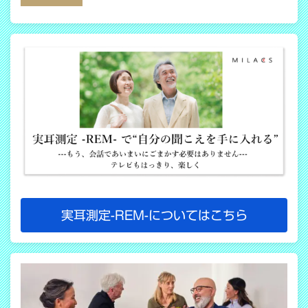
COPY LINK
実耳測定-REM-についてはこちら