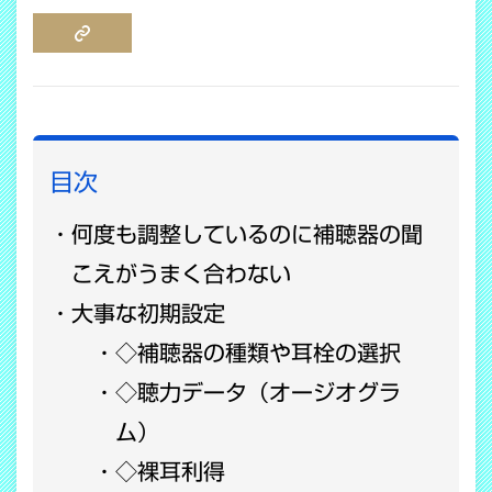
COPY LINK
目次
何度も調整しているのに補聴器の聞
こえがうまく合わない
大事な初期設定
◇補聴器の種類や耳栓の選択
◇聴力データ（オージオグラ
ム）
◇裸耳利得