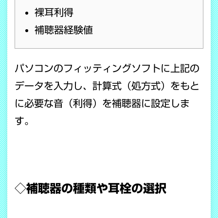
裸耳利得
補聴器経験値
パソコンのフィッティングソフトに上記の
データを入力し、計算式（処方式）をもと
に必要な音（利得）を補聴器に設定しま
す。
◇補聴器の種類や耳栓の選択