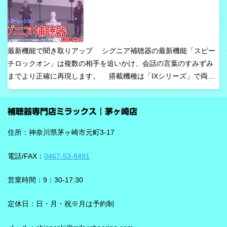
たい声に意識を向けやすくすること、そして自然な聞こえ方をで
きるだけ保ちながら会話を楽にすることが、このシリーズの重要
な考え方です。 ビビアの中核は【IA】という考え方 ビビアで
は、リサウンドがIntelligence Augmented（インテリジェンス・オ
最新機能で聞き取りアップ シグニア補聴器の最新機能「スピー
ーグメンテッド）と呼ぶ考え方を採用しています。 これは、AIが
チロックオン」は複数の相手を追いかけ、会話の言葉のすみずみ
すべてを一方的に処理するのではなく、人の脳が本来持っている
までより正確に再現します。 搭載機種は「IXシリーズ」で両耳
音を選び取る力を支えるという発想で、脳の自然な処理を助ける
装用時に働きます。片耳装用の場合は、ワードロックオン機能で
ためのAIとしています。 騒がしい場所では、相手の声だけでな
言葉のすみずみまで余さず取り込みます。 毎秒1,000回音を分析
く、食器の音、空調音、車の音、周囲の話し声など、さまざまな
補聴器専門店ミラックス｜茅ヶ崎店
し、7クラスならデータを192,000個収集するから、騒音下での言
音が同時に耳に入ってきます。 ビビアは、そうした場面で必要な
葉の聞き取りが25％アップ！ 会話が聞き取りにくい環境であ
ことばと不要な雑音のコントラストをつくる方向で働くことが特
住所：神奈川県茅ヶ崎市元町3-17
る、「騒がしい中での数人との会話」をシグニアの「IXシリー
長です。単に周囲を“無音化”するのではなく、聞きたい音に集中し
ズ」ならより聞き取りやすくしてくれます。 デモ動画で確認 🔽ス
やすくする設計と考えると理解しやすいです。 DNNチップで、騒
電話/FAX：
0467-53-8491
ピーチロックオンのデモンストレーション動画🔽 うるさい環境で
音の多い場面をより聞きやすく ビビアには、新しいDNN（Deep
もロックオン機能を使えば、言葉の聞き取りが25％アップ！
Neural Network）チップが搭載されています。 このDNNチップは
営業時間：9：30-17:30
実生活の音で学習されており、雑音とことばの差を大きくして脳
を支える役割を担うと説明されています。 さらに、このチップが
定休日：日・月・祝※月は予約制
1,350万の音声文で訓練され、390万の音響パラメータにわたり動