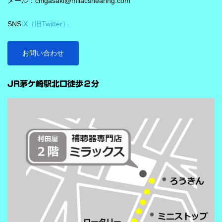
メール：chigasaki@milacshearing.com
作し、1日あたり4.9兆回の演算を行うとされています。 「インテ
リジェンス フォーカス」で、ことばに意識を向けやすくする
SNS:
X（旧Twitter）
ビビアの注目機能の一つが「インテリジェンス フォーカス」で
す。 この機能は話し声と雑音を自動で識別し、雑音とのコントラ
ストをつけることで、より聞き取りを助ける会話学習を利用した
お問い合わせ
雑音抑制機能です。※9クラスのみ搭載 重要なのは、この機能
…
が“周囲の音を全部
JR茅ケ崎駅北口徒歩２分