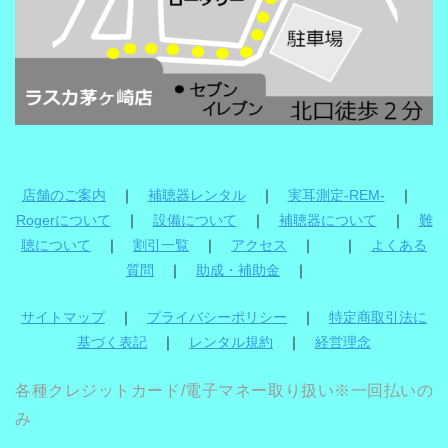
店舗のご案内
｜
補聴器レンタル
｜
実耳測定-REM-
｜
Rogerについて
｜
設備について
｜
補聴器について
｜
難
聴について
｜
割引一覧
｜
アクセス
｜ ｜
よくある
質問
｜
助成・補助金
｜
サイトマップ
｜
プライバシーポリシー
｜
特定商取引法に
基づく表記
｜
レンタル規約
｜
経営理念
各種クレジットカード/電子マネー取り扱い※一回払いの
み