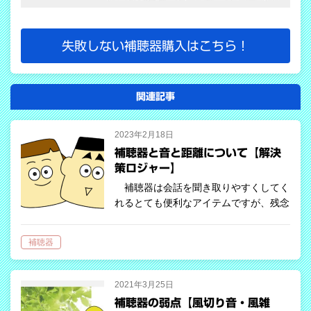
失敗しない補聴器購入はこちら！
関連記事
2023年2月18日
補聴器と音と距離について【解決
策ロジャー】
補聴器は会話を聞き取りやすくしてく
れるとても便利なアイテムですが、残念
ながら万能ではありません。使用する環
境によっては十分な効果を得られないこ
補聴器
ともあります。 基礎から学ぶ 基礎なの
で飛ばしても問題ありませんが、より理
解…
2021年3月25日
補聴器の弱点【風切り音・風雑