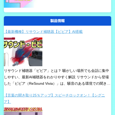
製品情報
【最新機種】リサウンド補聴器【ビビア】AI搭載
リサウンド補聴器「ビビア」とは？ 騒がしい場所でも会話に集中
しやすい、最新AI補聴器をわかりやすく解説 リサウンドから登場
した「ビビア（ReSound Vivia）」は、騒音のある環境での聞き取
りや、これからの接続性を重視して設計された最新補聴器です。
【言葉の聞き取り25％アップ】スピーチロックオン！【シグニ
「騒音下でも鮮やかな聞き取り」、「世界最小AI補聴器」、
ア】
「Auracast標準搭載」が主な特長です。 ビビアが目指している
のは、単純な増幅だけではありません。 周囲の音の中から、聞き