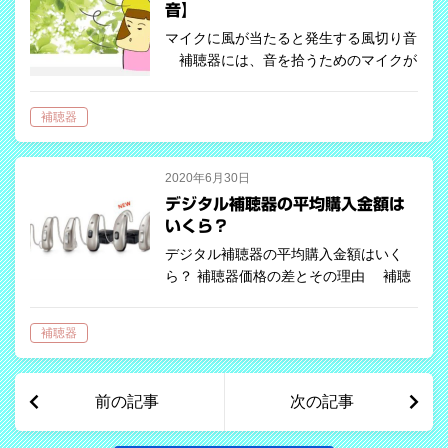
音】
マイクに風が当たると発生する風切り音
補聴器には、音を拾うためのマイクが
1つ～3つ搭載されています。小型の耳
穴補聴器には、1つであることが多く、
補聴器
耳掛け型補聴器のほとんどが2つのマイ
クを搭載しています。3つのマイクを搭
載…
2020年6月30日
デジタル補聴器の平均購入金額は
いくら？
デジタル補聴器の平均購入金額はいく
ら？ 補聴器価格の差とその理由 補聴
器にはいろいろな種類がありますが、そ
の価格は２万円台から５０万円台までと
補聴器
非常に幅があります。同じ「補聴器」と
呼ばれている製品になぜここまでの価格
差が…
前の記事
次の記事