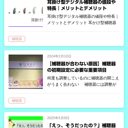
耳掛け型デジタル補聴器の値段や
特長｜メリットとデメリット
耳掛け型デジタル補聴器の値段や特長｜
メリットとデメリット 耳かけ型補聴器
が人気 補聴器と言えば耳掛け型、耳
あな型、ポケット型がありますが、ポケ
補聴器
ット型の需要はあまりなく、全体の約
2％くらいの割合となっています。 一昔
前ま…
2024年2月10日
【補聴器が合わない原因】補聴器
の初期設定に必要な重要項目
何度も調整しているのに補聴器の聞こえ
がうまく合わない 補聴器には調整が
必要不可欠ですが、初期設定時点での誤
差がその後の調整を難しくしているケー
補聴器
スが多くあります。 初期設定に必要
な項目が正しく設定されてい…
2025年5月9日
「えっ、そうだったの？」補聴器