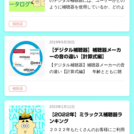
のデジタル補聴器には、ユーザーがどの
ように補聴器を使用しているか、どのよ
うな環境で使用しているかを記録する
「データロギング」機能が搭載されてい
補聴器
ます。 この機能は、補聴器の調整を
する専…
2019年9月30日
【デジタル補聴器】補聴器メーカ
ーの音の違い【計算式編】
【デジタル補聴器】補聴器メーカーの音
の違い【計算式編】 年齢とともに聴
力が低下してきて補聴器をする場合、そ
のほとんどが「感音難聴」です。そして
補聴器
皆さんがいざ、補聴器の購入を検討され
たときに悩まれるのが、一体どこのメー
カー…
2023年2月11日
【2022年】ミラックス補聴器ラ
ンキング
２０２２年もたくさんのお客様にご利用