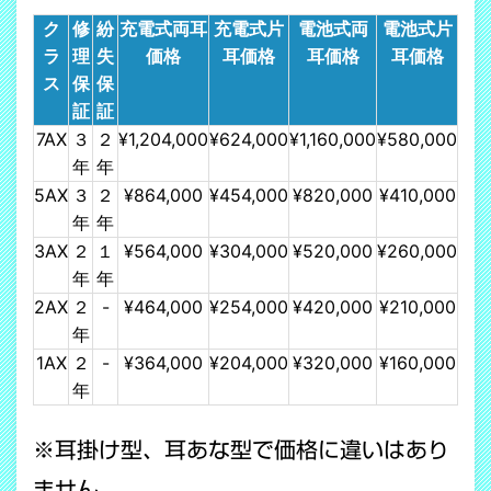
ク
修
紛
充電式両耳
充電式片
電池式両
電池式片
ラ
理
失
価格
耳価格
耳価格
耳価格
ス
保
保
証
証
7AX
３
２
¥1,204,000
¥624,000
¥1,160,000
¥580,000
年
年
5AX
３
２
¥864,000
¥454,000
¥820,000
¥410,000
年
年
3AX
２
１
¥564,000
¥304,000
¥520,000
¥260,000
年
年
2AX
２
-
¥464,000
¥254,000
¥420,000
¥210,000
年
1AX
２
-
¥364,000
¥204,000
¥320,000
¥160,000
年
※耳掛け型、耳あな型で価格に違いはあり
ません。