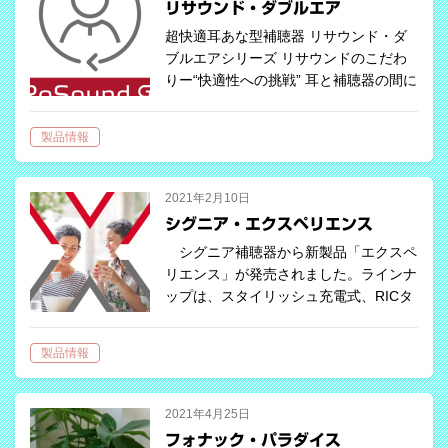
リサウンド・ダブルエア
超快適耳あな型補聴器 リサウンド・ダ
ブルエアシリーズ リサウンドのこだわ
りー“快適性への挑戦” 耳と補聴器の間に
隙間があると快適ですが、隙間からの音
漏れによるハウリングは聞き取りを妨げ
製品情報
てしまいます。リサウンドの補聴器は
通…
2021年2月10日
シグニア・エクスペリエンス
シグニア補聴器から新製品「エクスペ
リエンス」が発売されました。ラインナ
ップは、スタイリッシュ充電式、RICタ
イプ充電式、電池式の３種類５クラスで
す。 世界初のエックスセンサーで、い
製品情報
つでも、どこでも、かつて…
2021年4月25日
フォナック・パラダイス