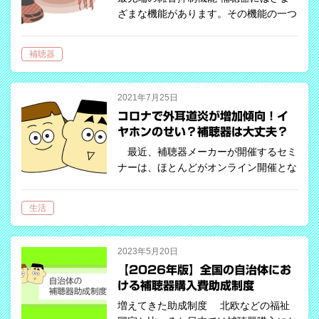
ざまな機能があります。その機能の一つ
一つがより良い聞こえを実現するために
開発されてきました。その機能の一つ
補聴器
に、雑音抑制というものがありますが、
実は、雑音抑制機能だけでも6種類あり
ます。…
2021年7月25日
コロナで外耳道炎が増加傾向！イ
ヤホンのせい？補聴器は大丈夫？
最近、補聴器メーカーが開催するセミ
ナーは、ほとんどがオンライン開催とな
っています。少し前にもドクターが講演
してくださったウェビナーが開催され、
生活
最新の耳科学研究やコロナ禍における難
聴者のケアについて学ぶことが出来まし
た。…
2023年5月20日
【2026年版】全国の自治体にお
ける補聴器購入費助成制度
増えてきた助成制度 北欧などの福祉