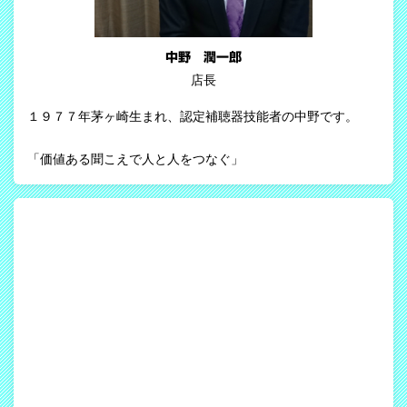
中野 潤一郎
店長
１９７７年茅ヶ崎生まれ、認定補聴器技能者の中野です。
「価値ある聞こえで人と人をつなぐ」