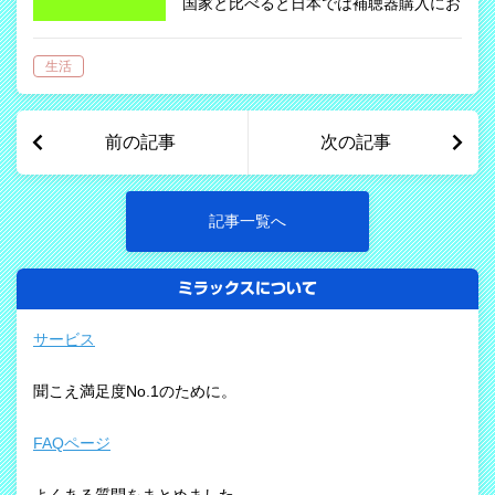
国家と比べると日本では補聴器購入にお
いて助成制度はあまり整備されていない
のが現状ですが、２０１８年にようやく
生活
医療費控除の対象として厚生労働省から
承認され、少しづつですが助成の範囲が
広が…
前の記事
次の記事
記事一覧へ
ミラックスについて
サービス
聞こえ満足度No.1のために。
FAQページ