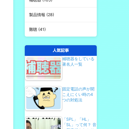
製品情報
(28)
難聴
(41)
人気記事
補聴器をしている
著名人一覧
固定電話の声が聞
こえにくい時の4
つの対処法
「SPL」「HL」
「SL」って何？ 音