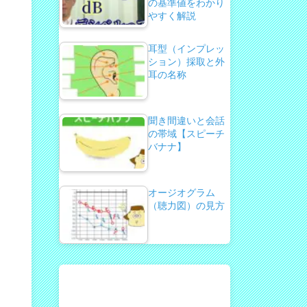
の基準値をわかり
やすく解説
耳型（インプレッ
ション）採取と外
耳の名称
聞き間違いと会話
の帯域【スピーチ
バナナ】
オージオグラム
（聴力図）の見方