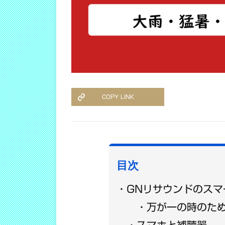
COPY LINK
目次
GNリサウンドのス
万が一の時のた
スマホと補聴器