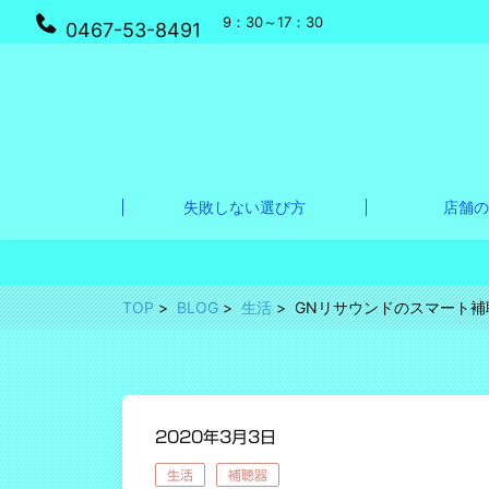
9：30～17：30
0467-53-8491
失敗しない選び方
店舗の
TOP
BLOG
生活
GNリサウンドのスマート補
2020年3月3日
生活
補聴器