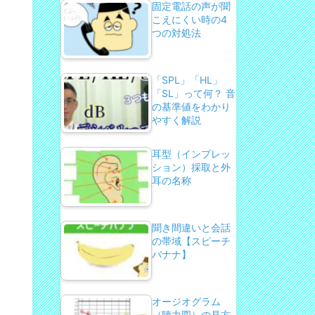
固定電話の声が聞
こえにくい時の4
つの対処法
「SPL」「HL」
「SL」って何？ 音
の基準値をわかり
やすく解説
耳型（インプレッ
ション）採取と外
耳の名称
聞き間違いと会話
の帯域【スピーチ
バナナ】
オージオグラム
（聴力図）の見方