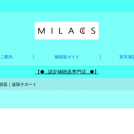
ご案内
補聴器ガイド
実耳測定
【●...認定補聴器専門店...●】
聴器｜遠隔サポート