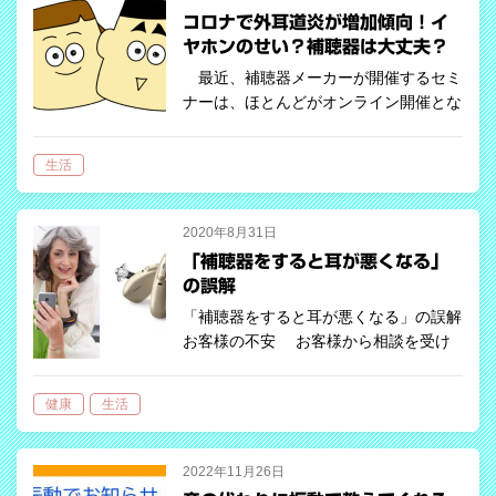
コロナで外耳道炎が増加傾向！イ
ヤホンのせい？補聴器は大丈夫？
最近、補聴器メーカーが開催するセミ
ナーは、ほとんどがオンライン開催とな
っています。少し前にもドクターが講演
してくださったウェビナーが開催され、
生活
最新の耳科学研究やコロナ禍における難
聴者のケアについて学ぶことが出来まし
た。…
2020年8月31日
「補聴器をすると耳が悪くなる」
の誤解
「補聴器をすると耳が悪くなる」の誤解
お客様の不安 お客様から相談を受け
る中で、半数以上の方から「補聴器をす
ると耳が悪くならないか」「補聴器をす
健康
生活
ると耳が楽をしてしまい、聞く力が衰え
るのではないか」といった不安を耳にし
ま…
2022年11月26日