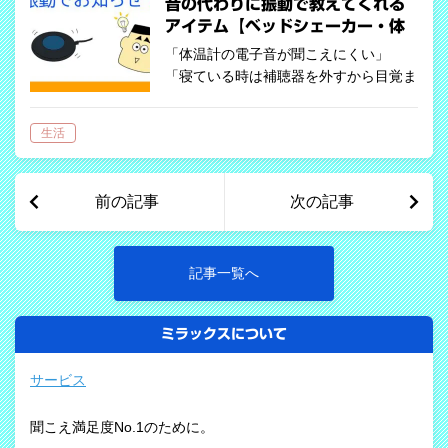
音の代わりに振動で教えてくれる
アイテム【ベッドシェーカー・体
温計など】
「体温計の電子音が聞こえにくい」
「寝ている時は補聴器を外すから目覚ま
し時計のアラーム音が聞こえない」
「呼び出されてもわからない」 「スマ
生活
ホの着信とアラームがわからない」
日常生活において「お知らせ音」はとて
もたくさ…
前の記事
次の記事
記事一覧へ
ミラックスについて
サービス
聞こえ満足度No.1のために。