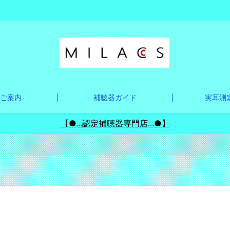
ご案内
補聴器ガイド
実耳測定
【●...認定補聴器専門店...●】