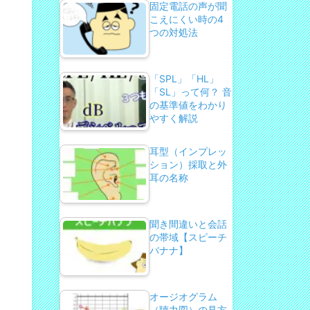
固定電話の声が聞
こえにくい時の4
つの対処法
「SPL」「HL」
「SL」って何？ 音
の基準値をわかり
やすく解説
耳型（インプレッ
ション）採取と外
耳の名称
聞き間違いと会話
の帯域【スピーチ
バナナ】
オージオグラム
（聴力図）の見方