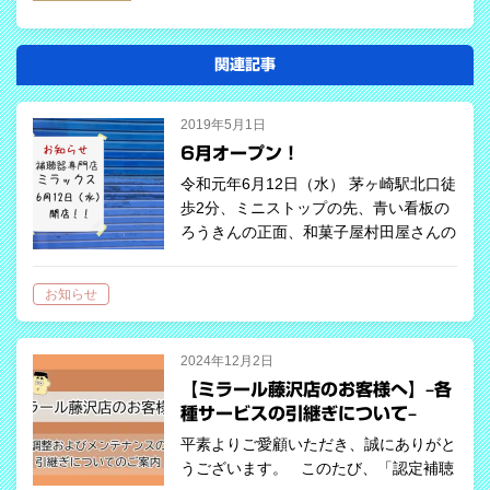
COPY LINK
関連記事
2019年5月1日
6月オープン！
令和元年6月12日（水） 茅ヶ崎駅北口徒
歩2分、ミニストップの先、青い看板の
ろうきんの正面、和菓子屋村田屋さんの
2階です。 補聴器専門店ミラックスが6
月12日にオープンいたします。 ミラッ
お知らせ
クスは聞こえるようになってから買…
2024年12月2日
【ミラール藤沢店のお客様へ】–各
種サービスの引継ぎについて–
平素よりご愛顧いただき、誠にありがと
うございます。 このたび、「認定補聴