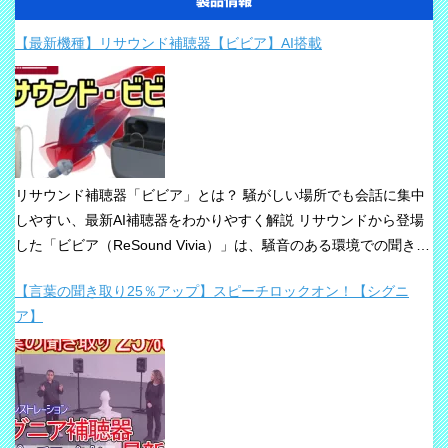
製品情報
【最新機種】リサウンド補聴器【ビビア】AI搭載
リサウンド補聴器「ビビア」とは？ 騒がしい場所でも会話に集中
しやすい、最新AI補聴器をわかりやすく解説 リサウンドから登場
した「ビビア（ReSound Vivia）」は、騒音のある環境での聞き取
りや、これからの接続性を重視して設計された最新補聴器です。
【言葉の聞き取り25％アップ】スピーチロックオン！【シグニ
「騒音下でも鮮やかな聞き取り」、「世界最小AI補聴器」、
ア】
「Auracast標準搭載」が主な特長です。 ビビアが目指している
のは、単純な増幅だけではありません。 周囲の音の中から、聞き
たい声に意識を向けやすくすること、そして自然な聞こえ方をで
きるだけ保ちながら会話を楽にすることが、このシリーズの重要
な考え方です。 ビビアの中核は【IA】という考え方 ビビアで
は、リサウンドがIntelligence Augmented（インテリジェンス・オ