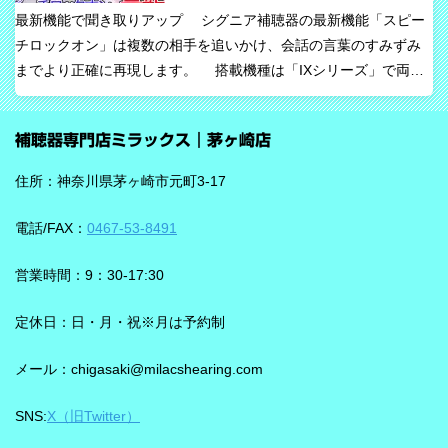
最新機能で聞き取りアップ シグニア補聴器の最新機能「スピー
ーグメンテッド）と呼ぶ考え方を採用しています。 これは、AIが
チロックオン」は複数の相手を追いかけ、会話の言葉のすみずみ
すべてを一方的に処理するのではなく、人の脳が本来持っている
までより正確に再現します。 搭載機種は「IXシリーズ」で両耳
音を選び取る力を支えるという発想で、脳の自然な処理を助ける
装用時に働きます。片耳装用の場合は、ワードロックオン機能で
ためのAIとしています。 騒がしい場所では、相手の声だけでな
言葉のすみずみまで余さず取り込みます。 毎秒1,000回音を分析
く、食器の音、空調音、車の音、周囲の話し声など、さまざまな
補聴器専門店ミラックス｜茅ヶ崎店
し、7クラスならデータを192,000個収集するから、騒音下での言
音が同時に耳に入ってきます。 ビビアは、そうした場面で必要な
葉の聞き取りが25％アップ！ 会話が聞き取りにくい環境であ
ことばと不要な雑音のコントラストをつくる方向で働くことが特
住所：神奈川県茅ヶ崎市元町3-17
る、「騒がしい中での数人との会話」をシグニアの「IXシリー
長です。単に周囲を“無音化”するのではなく、聞きたい音に集中し
ズ」ならより聞き取りやすくしてくれます。 デモ動画で確認 🔽ス
やすくする設計と考えると理解しやすいです。 DNNチップで、騒
電話/FAX：
0467-53-8491
ピーチロックオンのデモンストレーション動画🔽 うるさい環境で
音の多い場面をより聞きやすく ビビアには、新しいDNN（Deep
もロックオン機能を使えば、言葉の聞き取りが25％アップ！
Neural Network）チップが搭載されています。 このDNNチップは
営業時間：9：30-17:30
実生活の音で学習されており、雑音とことばの差を大きくして脳
を支える役割を担うと説明されています。 さらに、このチップが
定休日：日・月・祝※月は予約制
1,350万の音声文で訓練され、390万の音響パラメータにわたり動
メール：chigasaki@milacshearing.com
作し、1日あたり4.9兆回の演算を行うとされています。 「インテ
リジェンス フォーカス」で、ことばに意識を向けやすくする
SNS:
X（旧Twitter）
ビビアの注目機能の一つが「インテリジェンス フォーカス」で
す。 この機能は話し声と雑音を自動で識別し、雑音とのコントラ