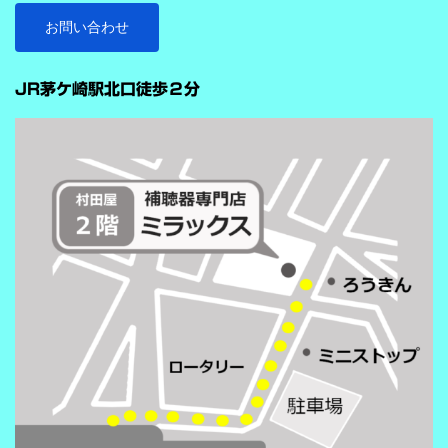
ストをつけることで、より聞き取りを助ける会話学習を利用した
お問い合わせ
雑音抑制機能です。※9クラスのみ搭載 重要なのは、この機能
…
が“周囲の音を全部
JR茅ケ崎駅北口徒歩２分