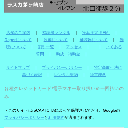
店舗のご案内
｜
補聴器レンタル
｜
実耳測定-REM-
｜
Rogerについて
｜
設備について
｜
補聴器について
｜
難
聴について
｜
割引一覧
｜
アクセス
｜ ｜
よくある
質問
｜
助成・補助金
｜
サイトマップ
｜
プライバシーポリシー
｜
特定商取引法に
基づく表記
｜
レンタル規約
｜
経営理念
各種クレジットカード/電子マネー取り扱い※一回払いの
み
・このサイトはreCAPTCHAによって保護されており、Googleの
プライバシーポリシー
と
利用規約
が適用されます。