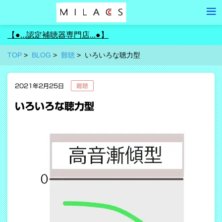
【●...認定補聴器専門店...●】
TOP
BLOG
難聴
いろいろな聴力型
2021年2月25日
難聴
いろいろな聴力型