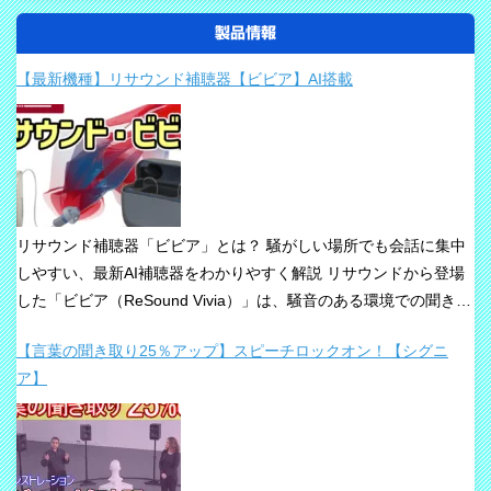
製品情報
【最新機種】リサウンド補聴器【ビビア】AI搭載
リサウンド補聴器「ビビア」とは？ 騒がしい場所でも会話に集中
しやすい、最新AI補聴器をわかりやすく解説 リサウンドから登場
した「ビビア（ReSound Vivia）」は、騒音のある環境での聞き取
りや、これからの接続性を重視して設計された最新補聴器です。
【言葉の聞き取り25％アップ】スピーチロックオン！【シグニ
「騒音下でも鮮やかな聞き取り」、「世界最小AI補聴器」、
ア】
「Auracast標準搭載」が主な特長です。 ビビアが目指している
のは、単純な増幅だけではありません。 周囲の音の中から、聞き
たい声に意識を向けやすくすること、そして自然な聞こえ方をで
きるだけ保ちながら会話を楽にすることが、このシリーズの重要