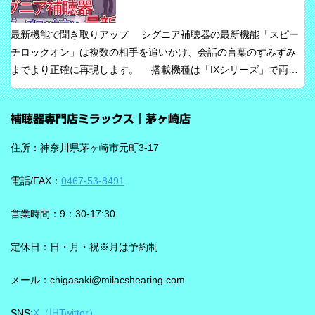
な考え方です。 ビビアの中核は【IA】という考え方 ビビアで
は、リサウンドがIntelligence Augmented（インテリジェンス・オ
最新機能で聞き取りアップ シグニア補聴器の最新機能「スピー
ーグメンテッド）と呼ぶ考え方を採用しています。 これは、AIが
チロックオン」は複数の相手を追いかけ、会話の言葉のすみずみ
すべてを一方的に処理するのではなく、人の脳が本来持っている
までより正確に再現します。 搭載機種は「IXシリーズ」で両耳
音を選び取る力を支えるという発想で、脳の自然な処理を助ける
装用時に働きます。片耳装用の場合は、ワードロックオン機能で
ためのAIとしています。 騒がしい場所では、相手の声だけでな
言葉のすみずみまで余さず取り込みます。 毎秒1,000回音を分析
く、食器の音、空調音、車の音、周囲の話し声など、さまざまな
補聴器専門店ミラックス｜茅ヶ崎店
し、7クラスならデータを192,000個収集するから、騒音下での言
音が同時に耳に入ってきます。 ビビアは、そうした場面で必要な
葉の聞き取りが25％アップ！ 会話が聞き取りにくい環境であ
ことばと不要な雑音のコントラストをつくる方向で働くことが特
住所：神奈川県茅ヶ崎市元町3-17
る、「騒がしい中での数人との会話」をシグニアの「IXシリー
長です。単に周囲を“無音化”するのではなく、聞きたい音に集中し
ズ」ならより聞き取りやすくしてくれます。 デモ動画で確認 🔽ス
やすくする設計と考えると理解しやすいです。 DNNチップで、騒
電話/FAX：
0467-53-8491
ピーチロックオンのデモンストレーション動画🔽 うるさい環境で
音の多い場面をより聞きやすく ビビアには、新しいDNN（Deep
もロックオン機能を使えば、言葉の聞き取りが25％アップ！
Neural Network）チップが搭載されています。 このDNNチップは
営業時間：9：30-17:30
実生活の音で学習されており、雑音とことばの差を大きくして脳
を支える役割を担うと説明されています。 さらに、このチップが
定休日：日・月・祝※月は予約制
1,350万の音声文で訓練され、390万の音響パラメータにわたり動
メール：chigasaki@milacshearing.com
作し、1日あたり4.9兆回の演算を行うとされています。 「インテ
リジェンス フォーカス」で、ことばに意識を向けやすくする
SNS:
X（旧Twitter）