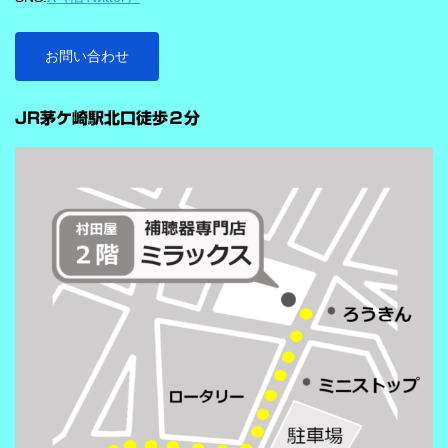
ビビアの注目機能の一つが「インテリジェンス フォーカス」で
す。 この機能は話し声と雑音を自動で識別し、雑音とのコントラ
ストをつけることで、より聞き取りを助ける会話学習を利用した
お問い合わせ
雑音抑制機能です。※9クラスのみ搭載 重要なのは、この機能
…
が“周囲の音を全部
JR茅ケ崎駅北口徒歩２分