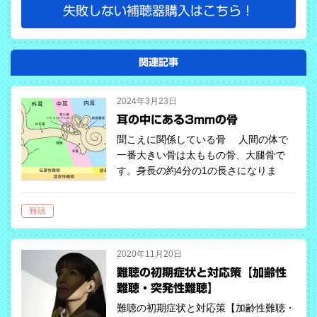
失敗しない補聴器購入はこちら！
関連記事
2024年3月23日
耳の中にある3mmの骨
聞こえに関係している骨 人間の体で
一番大きい骨は太ももの骨、大腿骨で
す。身長の約4分の1の長さになりま
す。 そして、人間の体の中で一番小さ
い骨は耳の中にあります。その大きさは
難聴
約3mm、名前を「アブミ骨」と言い、
この骨…
2020年11月20日
難聴の初期症状と対応策【加齢性
難聴・突発性難聴】
難聴の初期症状と対応策【加齢性難聴・