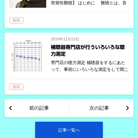
突発性難聴】 はじめに 難聴とは、音
が聞こえにくい症状のことです。聴力レ
ベルによって、軽度難聴、中等度難聴、
難聴
高度難聴、重度難聴と分けられており、
障がい者手帳の申請が可能なのは高度難
聴…
2019年11月13日
補聴器専門店が行ういろいろな聴
力測定
専門店の聴力測定 補聴器をするにあた
って、事前にいろいろな測定をして聞こ
えの状態を把握する必要があります。一
般に聴力測定と言えば、健康診断などで
難聴
やるヘッドホンから聞こえてくるピーピ
ー音に反応してボタンを押すものだと思
いま…
前の記事
次の記事
記事一覧へ