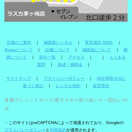
店舗のご案内
｜
補聴器レンタル
｜
実耳測定-REM-
｜
Rogerについて
｜
設備について
｜
補聴器について
｜
難
聴について
｜
割引一覧
｜
アクセス
｜ ｜
よくある
質問
｜
助成・補助金
｜
サイトマップ
｜
プライバシーポリシー
｜
特定商取引法に
基づく表記
｜
レンタル規約
｜
経営理念
各種クレジットカード/電子マネー取り扱い※一回払いの
み
・このサイトはreCAPTCHAによって保護されており、Googleの
プライバシーポリシー
と
利用規約
が適用されます。