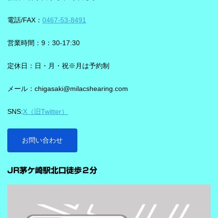
る、「騒がしい中での数人との会話」をシグニアの「IXシリー
長です。単に周囲を“無音化”するのではなく、聞きたい音に集中し
ズ」ならより聞き取りやすくしてくれます。 デモ動画で確認 🔽ス
やすくする設計と考えると理解しやすいです。 DNNチップで、騒
電話/FAX：
0467-53-8491
ピーチロックオンのデモンストレーション動画🔽 うるさい環境で
音の多い場面をより聞きやすく ビビアには、新しいDNN（Deep
もロックオン機能を使えば、言葉の聞き取りが25％アップ！
Neural Network）チップが搭載されています。 このDNNチップは
営業時間：9：30-17:30
実生活の音で学習されており、雑音とことばの差を大きくして脳
を支える役割を担うと説明されています。 さらに、このチップが
定休日：日・月・祝※月は予約制
1,350万の音声文で訓練され、390万の音響パラメータにわたり動
メール：chigasaki@milacshearing.com
作し、1日あたり4.9兆回の演算を行うとされています。 「インテ
リジェンス フォーカス」で、ことばに意識を向けやすくする
SNS:
X（旧Twitter）
ビビアの注目機能の一つが「インテリジェンス フォーカス」で
す。 この機能は話し声と雑音を自動で識別し、雑音とのコントラ
ストをつけることで、より聞き取りを助ける会話学習を利用した
お問い合わせ
雑音抑制機能です。※9クラスのみ搭載 重要なのは、この機能
…
が“周囲の音を全部
JR茅ケ崎駅北口徒歩２分