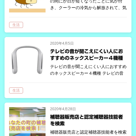
の間にか日が短くなったことに気が付
き、クーラーの冷気から解放されて、気
持ちの良い外気を取り込もうと窓を開け
ると「リーン、リーン」とどこからとも
生活
なく虫の鳴き声が聞こえてきます。「秋
になっ…
2020年4月5日
テレビの音が聞こえにくい人にお
すすめのネックスピーカー４機種
テレビの音が聞こえにくい人におすすめ
のネックスピーカー４機種 テレビの音
量は自分では大きいかわからない テ
レビやラジオの音量は気が付かないうち
生活
に大きくなっているものです。「テレビ
の音量が大きくて、近所迷惑にならない
か心…
2020年4月28日
補聴器販売店と認定補聴器技能者
を検索
補聴器販売店と認定補聴器技能者を検索