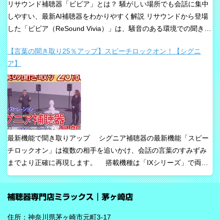
リサウンド補聴器「ビビア」とは？ 騒がしい場所でも会話に集中
しやすい、最新AI補聴器をわかりやすく解説 リサウンドから登場
した「ビビア（ReSound Vivia）」は、騒音のある環境での聞き取
りや、これからの接続性を重視して設計された最新補聴器です。
【言葉の聞き取り25％アップ】スピーチロックオン！【シグニ
「騒音下でも鮮やかな聞き取り」、「世界最小AI補聴器」、
ア】
「Auracast標準搭載」が主な特長です。 ビビアが目指している
のは、単純な増幅だけではありません。 周囲の音の中から、聞き
たい声に意識を向けやすくすること、そして自然な聞こえ方をで
きるだけ保ちながら会話を楽にすることが、このシリーズの重要
な考え方です。 ビビアの中核は【IA】という考え方 ビビアで
は、リサウンドがIntelligence Augmented（インテリジェンス・オ
最新機能で聞き取りアップ シグニア補聴器の最新機能「スピー
ーグメンテッド）と呼ぶ考え方を採用しています。 これは、AIが
チロックオン」は複数の相手を追いかけ、会話の言葉のすみずみ
すべてを一方的に処理するのではなく、人の脳が本来持っている
までより正確に再現します。 搭載機種は「IXシリーズ」で両耳
音を選び取る力を支えるという発想で、脳の自然な処理を助ける
装用時に働きます。片耳装用の場合は、ワードロックオン機能で
ためのAIとしています。 騒がしい場所では、相手の声だけでな
言葉のすみずみまで余さず取り込みます。 毎秒1,000回音を分析
く、食器の音、空調音、車の音、周囲の話し声など、さまざまな
補聴器専門店ミラックス｜茅ヶ崎店
し、7クラスならデータを192,000個収集するから、騒音下での言
音が同時に耳に入ってきます。 ビビアは、そうした場面で必要な
葉の聞き取りが25％アップ！ 会話が聞き取りにくい環境であ
ことばと不要な雑音のコントラストをつくる方向で働くことが特
住所：神奈川県茅ヶ崎市元町3-17