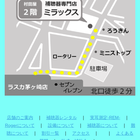
店舗のご案内
｜
補聴器レンタル
｜
実耳測定-REM-
｜
Rogerについて
｜
設備について
｜
補聴器について
｜
難
聴について
｜
割引一覧
｜
アクセス
｜ ｜
よくある