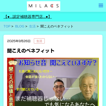
【●...認定補聴器専門店...●】
TOP
BLOG
生活
聞こえのベネフィット
2025年9月26日
生活
聞こえのベネフィット