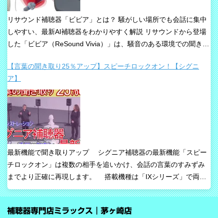
リサウンド補聴器「ビビア」とは？ 騒がしい場所でも会話に集中
しやすい、最新AI補聴器をわかりやすく解説 リサウンドから登場
した「ビビア（ReSound Vivia）」は、騒音のある環境での聞き取
りや、これからの接続性を重視して設計された最新補聴器です。
【言葉の聞き取り25％アップ】スピーチロックオン！【シグニ
「騒音下でも鮮やかな聞き取り」、「世界最小AI補聴器」、
ア】
「Auracast標準搭載」が主な特長です。 ビビアが目指している
のは、単純な増幅だけではありません。 周囲の音の中から、聞き
たい声に意識を向けやすくすること、そして自然な聞こえ方をで
きるだけ保ちながら会話を楽にすることが、このシリーズの重要
な考え方です。 ビビアの中核は【IA】という考え方 ビビアで
は、リサウンドがIntelligence Augmented（インテリジェンス・オ
最新機能で聞き取りアップ シグニア補聴器の最新機能「スピー
ーグメンテッド）と呼ぶ考え方を採用しています。 これは、AIが
チロックオン」は複数の相手を追いかけ、会話の言葉のすみずみ
すべてを一方的に処理するのではなく、人の脳が本来持っている
までより正確に再現します。 搭載機種は「IXシリーズ」で両耳
音を選び取る力を支えるという発想で、脳の自然な処理を助ける
装用時に働きます。片耳装用の場合は、ワードロックオン機能で
ためのAIとしています。 騒がしい場所では、相手の声だけでな
言葉のすみずみまで余さず取り込みます。 毎秒1,000回音を分析
く、食器の音、空調音、車の音、周囲の話し声など、さまざまな
補聴器専門店ミラックス｜茅ヶ崎店
し、7クラスならデータを192,000個収集するから、騒音下での言
音が同時に耳に入ってきます。 ビビアは、そうした場面で必要な