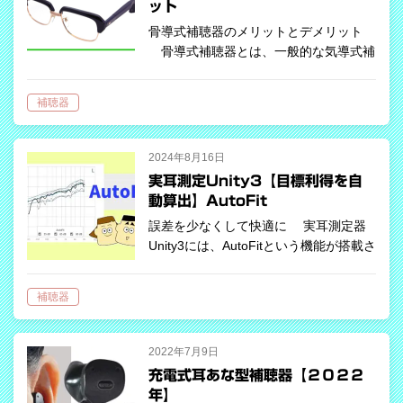
ット
骨導式補聴器のメリットとデメリット
骨導式補聴器とは、一般的な気導式補
聴器とは違い、耳を塞ぐことなく音を聞
くことができる補聴器です。 聞こえの
補聴器
仕組みと骨伝導 普段私たちは、音を
気導で聞いています。空気の振動である
音は…
2024年8月16日
実耳測定Unity3【目標利得を自
動算出】AutoFit
誤差を少なくして快適に 実耳測定器
Unity3には、AutoFitという機能が搭載さ
れており、その機能を使うことでユーザ
ーの目標利得（ターゲットゲイン）を自
補聴器
動的に短時間に正確に割り出すことがで
きます。 補…
2022年7月9日
充電式耳あな型補聴器【２０２２
年】