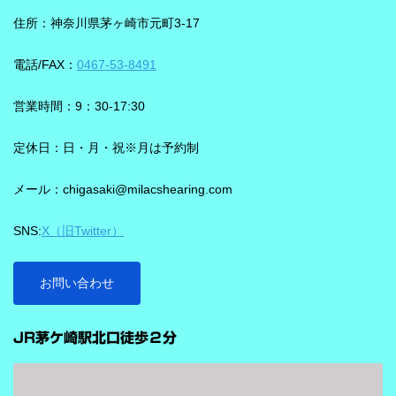
葉の聞き取りが25％アップ！ 会話が聞き取りにくい環境であ
ことばと不要な雑音のコントラストをつくる方向で働くことが特
住所：神奈川県茅ヶ崎市元町3-17
る、「騒がしい中での数人との会話」をシグニアの「IXシリー
長です。単に周囲を“無音化”するのではなく、聞きたい音に集中し
ズ」ならより聞き取りやすくしてくれます。 デモ動画で確認 🔽ス
やすくする設計と考えると理解しやすいです。 DNNチップで、騒
電話/FAX：
0467-53-8491
ピーチロックオンのデモンストレーション動画🔽 うるさい環境で
音の多い場面をより聞きやすく ビビアには、新しいDNN（Deep
もロックオン機能を使えば、言葉の聞き取りが25％アップ！
Neural Network）チップが搭載されています。 このDNNチップは
営業時間：9：30-17:30
実生活の音で学習されており、雑音とことばの差を大きくして脳
を支える役割を担うと説明されています。 さらに、このチップが
定休日：日・月・祝※月は予約制
1,350万の音声文で訓練され、390万の音響パラメータにわたり動
メール：chigasaki@milacshearing.com
作し、1日あたり4.9兆回の演算を行うとされています。 「インテ
リジェンス フォーカス」で、ことばに意識を向けやすくする
SNS:
X（旧Twitter）
ビビアの注目機能の一つが「インテリジェンス フォーカス」で
す。 この機能は話し声と雑音を自動で識別し、雑音とのコントラ
ストをつけることで、より聞き取りを助ける会話学習を利用した
お問い合わせ
雑音抑制機能です。※9クラスのみ搭載 重要なのは、この機能
…
が“周囲の音を全部
JR茅ケ崎駅北口徒歩２分