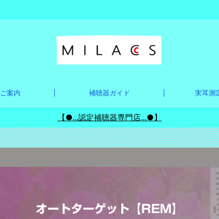
ご案内
補聴器ガイド
実耳測定
【●...認定補聴器専門店...●】
】
オートターゲット【REM】