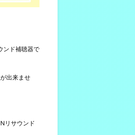
ウンド補聴器で
とが出来ませ
、GNリサウンド