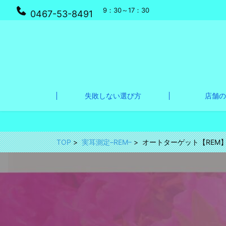
9：30～17：30
0467-53-8491
失敗しない選び方
店舗の
TOP
実耳測定–REM–
オートターゲット【REM