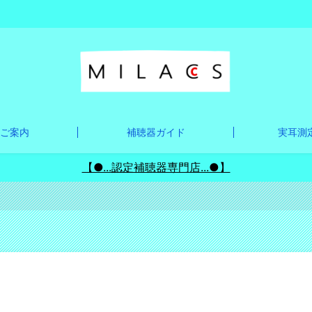
ご案内
補聴器ガイド
実耳測定
【●...認定補聴器専門店...●】