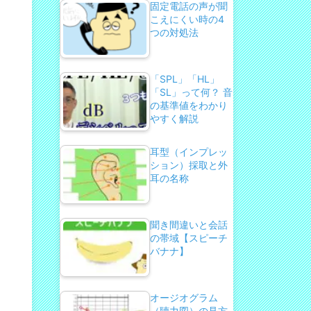
固定電話の声が聞
こえにくい時の4
つの対処法
「SPL」「HL」
「SL」って何？ 音
の基準値をわかり
やすく解説
耳型（インプレッ
ション）採取と外
耳の名称
聞き間違いと会話
の帯域【スピーチ
バナナ】
オージオグラム
（聴力図）の見方