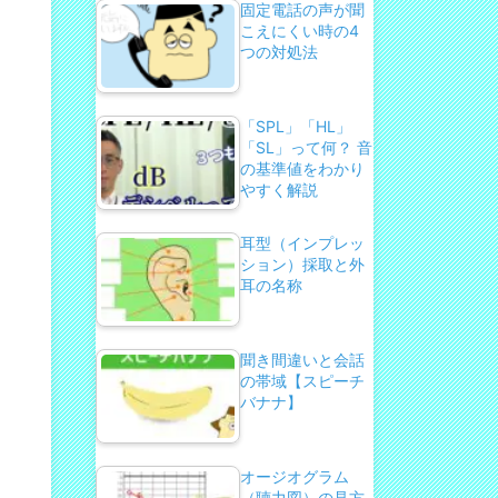
固定電話の声が聞
こえにくい時の4
つの対処法
「SPL」「HL」
「SL」って何？ 音
の基準値をわかり
やすく解説
耳型（インプレッ
ション）採取と外
耳の名称
聞き間違いと会話
の帯域【スピーチ
バナナ】
オージオグラム
（聴力図）の見方