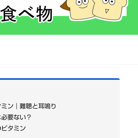
タミン｜難聴と耳鳴り
は必要ない？
のビタミン