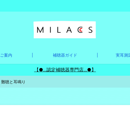
ご案内
補聴器ガイド
実耳測定
【●...認定補聴器専門店...●】
｜難聴と耳鳴り