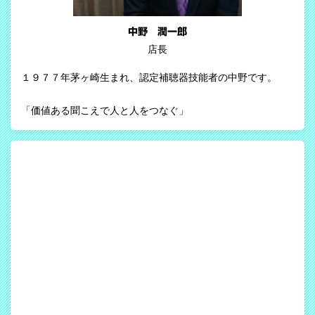
中野 潤一郎
店長
１９７７年茅ヶ崎生まれ、認定補聴器技能者の中野です。
「価値ある聞こえで人と人をつなぐ」