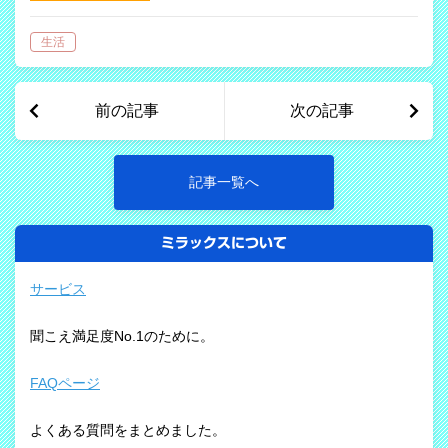
し時計のアラーム音が聞こえない」
「呼び出されてもわからない」 「スマ
生活
ホの着信とアラームがわからない」
日常生活において「お知らせ音」はとて
もたくさ…
前の記事
次の記事
記事一覧へ
ミラックスについて
サービス
聞こえ満足度No.1のために。
FAQページ
よくある質問をまとめました。