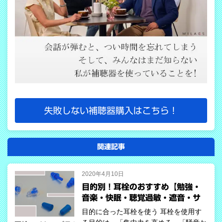
失敗しない補聴器購入はこちら！
関連記事
2020年4月10日
目的別！耳栓のおすすめ【勉強・
音楽・快眠・聴覚過敏・遮音・サ
ーファーズイヤー】
目的に合った耳栓を使う 耳栓を使用す