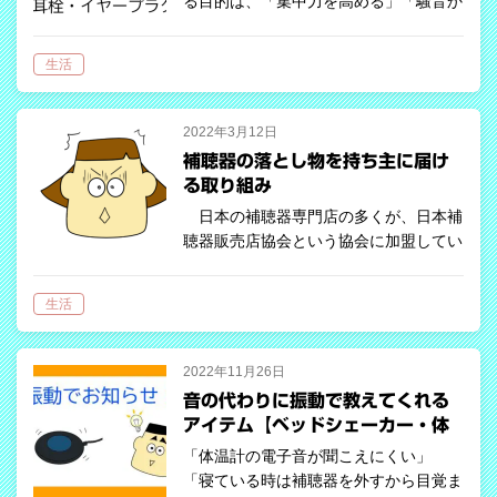
る目的は、「集中力を高める」「騒音か
ら耳を守る」「快眠を得る」「水の侵入
を防ぐ」など人それぞれかと思います。
生活
目的に合った耳栓を使用することで、耳
栓の効果は高まります。 耳栓は脳を一
つの…
2022年3月12日
補聴器の落とし物を持ち主に届け
る取り組み
日本の補聴器専門店の多くが、日本補
聴器販売店協会という協会に加盟してい
ます。この協会では、補聴器の啓発活動
や技能向上の研修を行ったり、業界の主
生活
だったニュースを発信しています。 ３
月号では、補聴器の落とし物…
2022年11月26日
音の代わりに振動で教えてくれる
アイテム【ベッドシェーカー・体
温計など】
「体温計の電子音が聞こえにくい」
「寝ている時は補聴器を外すから目覚ま