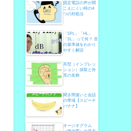
固定電話の声が聞
こえにくい時の4
つの対処法
「SPL」「HL」
「SL」って何？ 音
の基準値をわかり
やすく解説
耳型（インプレッ
ション）採取と外
耳の名称
聞き間違いと会話
の帯域【スピーチ
バナナ】
オージオグラム
（聴力図）の見方