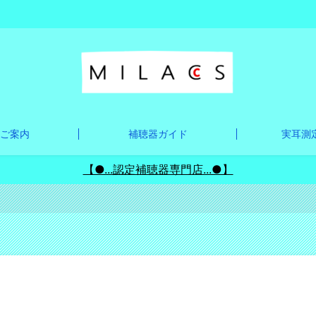
ご案内
補聴器ガイド
実耳測定
【●...認定補聴器専門店...●】