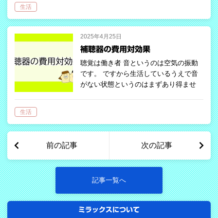
ッケ野というところが担当しています。
生活
そして、環境音や音楽を処理するのは右
側頭葉となっています。 ちなみに言葉
を発…
2025年4月25日
補聴器の費用対効果
聴覚は働き者 音というのは空気の振動
です。 ですから生活しているうえで音
がない状態というのはまずあり得ませ
ん。自分が聞こえている、いないにかか
わらず、どこかしらで音は発生していま
生活
す。 ちなみに、睡眠時も聴覚は働き続
けてい…
前の記事
次の記事
記事一覧へ
ミラックスについて