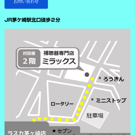
ストをつけることで、より聞き取りを助ける会話学習を利用した
お問い合わせ
雑音抑制機能です。※9クラスのみ搭載 重要なのは、この機能
…
が“周囲の音を全部
JR茅ケ崎駅北口徒歩２分