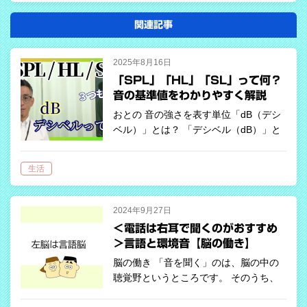
関連記事
2025年8月16日
「SPL」「HL」「SL」って何？
音の基準値をわかりやすく解説
おとの 音の強さを表す単位「dB（デシ
ベル）」とは？ 「デシベル（dB）」と
いう単位、一度は耳にしたことがあると
思います。これは「音の強さ」＝「大き
生活
さ」（音圧）を表すために使われる単位
です。 ただし、このdBにはいくつか…
2024年9月27日
＜電話は右耳で聞くのがおすすめ
＞言語と環境音【脳の働き】
脳の働き 「音を聞く」のは、脳の中の
聴覚野というところです。 そのうち、
言語を理解するのは左側頭葉でウェルニ