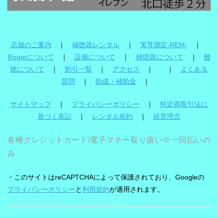
店舗のご案内
｜
補聴器レンタル
｜
実耳測定-REM-
｜
Rogerについて
｜
設備について
｜
補聴器について
｜
難
聴について
｜
割引一覧
｜
アクセス
｜ ｜
よくある
質問
｜
助成・補助金
｜
サイトマップ
｜
プライバシーポリシー
｜
特定商取引法に
基づく表記
｜
レンタル規約
｜
経営理念
各種クレジットカード/電子マネー取り扱い※一回払いの
み
・このサイトはreCAPTCHAによって保護されており、Googleの
プライバシーポリシー
と
利用規約
が適用されます。