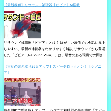
【最新機種】リサウンド補聴器【ビビア】AI搭載
リサウンド補聴器「ビビア」とは？ 騒がしい場所でも会話に集中
しやすい、最新AI補聴器をわかりやすく解説 リサウンドから登場
した「ビビア（ReSound Vivia）」は、騒音のある環境での聞き取
りや、これからの接続性を重視して設計された最新補聴器です。
【言葉の聞き取り25％アップ】スピーチロックオン！【シグニ
「騒音下でも鮮やかな聞き取り」、「世界最小AI補聴器」、
ア】
「Auracast標準搭載」が主な特長です。 ビビアが目指している
のは、単純な増幅だけではありません。 周囲の音の中から、聞き
たい声に意識を向けやすくすること、そして自然な聞こえ方をで
きるだけ保ちながら会話を楽にすることが、このシリーズの重要
な考え方です。 ビビアの中核は【IA】という考え方 ビビアで
は、リサウンドがIntelligence Augmented（インテリジェンス・オ
最新機能で聞き取りアップ シグニア補聴器の最新機能「スピー
ーグメンテッド）と呼ぶ考え方を採用しています。 これは、AIが