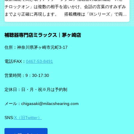
チロックオン」は複数の相手を追いかけ、会話の言葉のすみずみ
すべてを一方的に処理するのではなく、人の脳が本来持っている
までより正確に再現します。 搭載機種は「IXシリーズ」で両耳
音を選び取る力を支えるという発想で、脳の自然な処理を助ける
装用時に働きます。片耳装用の場合は、ワードロックオン機能で
ためのAIとしています。 騒がしい場所では、相手の声だけでな
言葉のすみずみまで余さず取り込みます。 毎秒1,000回音を分析
く、食器の音、空調音、車の音、周囲の話し声など、さまざまな
補聴器専門店ミラックス｜茅ヶ崎店
し、7クラスならデータを192,000個収集するから、騒音下での言
音が同時に耳に入ってきます。 ビビアは、そうした場面で必要な
葉の聞き取りが25％アップ！ 会話が聞き取りにくい環境であ
ことばと不要な雑音のコントラストをつくる方向で働くことが特
住所：神奈川県茅ヶ崎市元町3-17
る、「騒がしい中での数人との会話」をシグニアの「IXシリー
長です。単に周囲を“無音化”するのではなく、聞きたい音に集中し
ズ」ならより聞き取りやすくしてくれます。 デモ動画で確認 🔽ス
やすくする設計と考えると理解しやすいです。 DNNチップで、騒
電話/FAX：
0467-53-8491
ピーチロックオンのデモンストレーション動画🔽 うるさい環境で
音の多い場面をより聞きやすく ビビアには、新しいDNN（Deep
もロックオン機能を使えば、言葉の聞き取りが25％アップ！
Neural Network）チップが搭載されています。 このDNNチップは
営業時間：9：30-17:30
実生活の音で学習されており、雑音とことばの差を大きくして脳
を支える役割を担うと説明されています。 さらに、このチップが
定休日：日・月・祝※月は予約制
1,350万の音声文で訓練され、390万の音響パラメータにわたり動
メール：chigasaki@milacshearing.com
作し、1日あたり4.9兆回の演算を行うとされています。 「インテ
リジェンス フォーカス」で、ことばに意識を向けやすくする
SNS:
X（旧Twitter）
ビビアの注目機能の一つが「インテリジェンス フォーカス」で
す。 この機能は話し声と雑音を自動で識別し、雑音とのコントラ