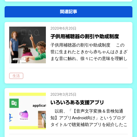
関連記事
2020年6月20日
子供用補聴器の割引や助成制度
子供用補聴器の割引や助成制度 この
世に生まれたときから赤ちゃんはさまざ
まな音に触れ、徐々にその意味を理解し
ていく。そのスピードは速く、生後わず
か数年で話し始めます。乳幼児期や学齢
生活
期は、言語の習得やコミュニケーション
能力…
2023年3月25日
いろいろある支援アプリ
以前、「【音声文字変換＆音検知通
知】アプリAndroid向け」というブログ
タイトルで聴覚補助アプリを紹介したこ
とがありましたが、世の中にはこのアプ