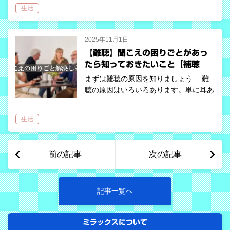
リ以外にもたくさんのアプリが開発、リ
生活
リースされています。 たくさんあ
る…
2025年11月1日
【難聴】聞こえの困りごとがあっ
たら知っておきたいこと【補聴
器】
まずは難聴の原因を知りましょう 難
聴の原因はいろいろあります。単に耳あ
かが溜まっているだけだったり、中耳炎
などで一時的に聞こえが低下している場
生活
合など、治療で回復する場合がありま
す。はじめに耳鼻咽喉科を受診されると
安心で…
前の記事
次の記事
記事一覧へ
ミラックスについて