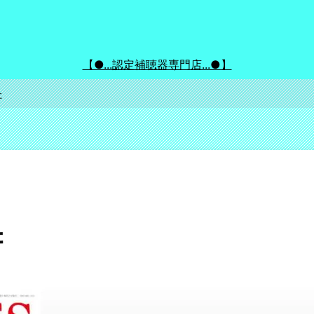
【●...認定補聴器専門店...●】
た
た