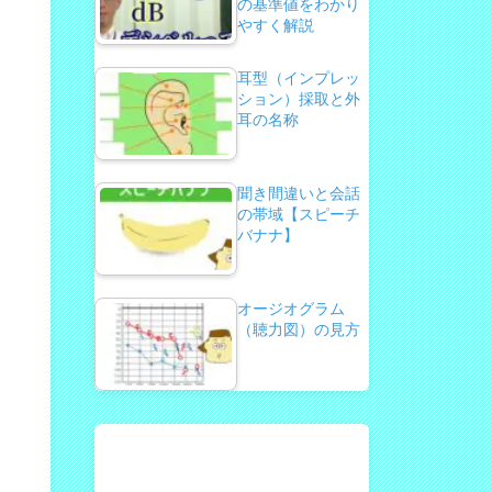
の基準値をわかり
やすく解説
耳型（インプレッ
ション）採取と外
耳の名称
聞き間違いと会話
の帯域【スピーチ
バナナ】
オージオグラム
（聴力図）の見方