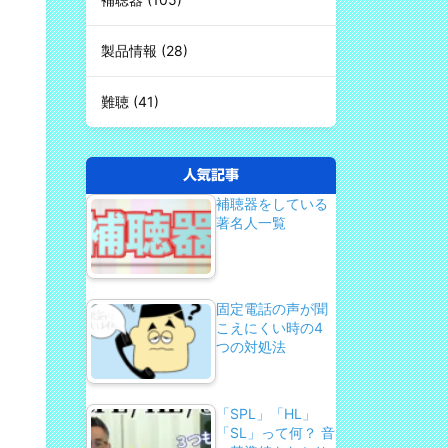
製品情報
(28)
難聴
(41)
人気記事
補聴器をしている
著名人一覧
固定電話の声が聞
こえにくい時の4
つの対処法
「SPL」「HL」
「SL」って何？ 音