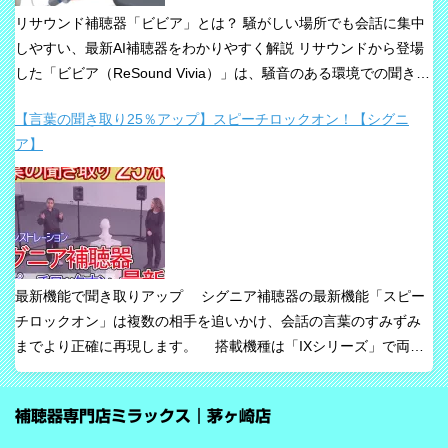
リサウンド補聴器「ビビア」とは？ 騒がしい場所でも会話に集中
しやすい、最新AI補聴器をわかりやすく解説 リサウンドから登場
した「ビビア（ReSound Vivia）」は、騒音のある環境での聞き取
りや、これからの接続性を重視して設計された最新補聴器です。
【言葉の聞き取り25％アップ】スピーチロックオン！【シグニ
「騒音下でも鮮やかな聞き取り」、「世界最小AI補聴器」、
ア】
「Auracast標準搭載」が主な特長です。 ビビアが目指している
のは、単純な増幅だけではありません。 周囲の音の中から、聞き
たい声に意識を向けやすくすること、そして自然な聞こえ方をで
きるだけ保ちながら会話を楽にすることが、このシリーズの重要
な考え方です。 ビビアの中核は【IA】という考え方 ビビアで
は、リサウンドがIntelligence Augmented（インテリジェンス・オ
最新機能で聞き取りアップ シグニア補聴器の最新機能「スピー
ーグメンテッド）と呼ぶ考え方を採用しています。 これは、AIが
チロックオン」は複数の相手を追いかけ、会話の言葉のすみずみ
すべてを一方的に処理するのではなく、人の脳が本来持っている
までより正確に再現します。 搭載機種は「IXシリーズ」で両耳
音を選び取る力を支えるという発想で、脳の自然な処理を助ける
装用時に働きます。片耳装用の場合は、ワードロックオン機能で
ためのAIとしています。 騒がしい場所では、相手の声だけでな
言葉のすみずみまで余さず取り込みます。 毎秒1,000回音を分析
く、食器の音、空調音、車の音、周囲の話し声など、さまざまな
補聴器専門店ミラックス｜茅ヶ崎店
し、7クラスならデータを192,000個収集するから、騒音下での言
音が同時に耳に入ってきます。 ビビアは、そうした場面で必要な
葉の聞き取りが25％アップ！ 会話が聞き取りにくい環境であ