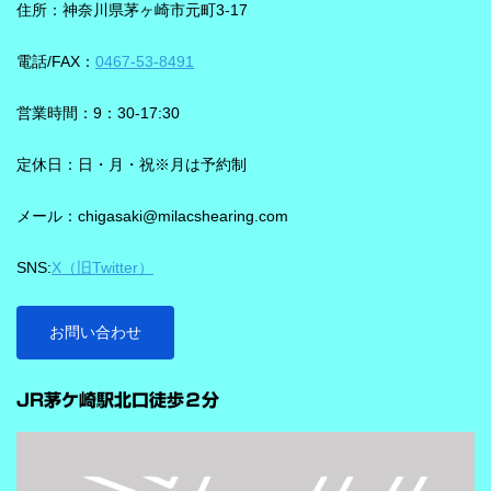
ことばと不要な雑音のコントラストをつくる方向で働くことが特
住所：神奈川県茅ヶ崎市元町3-17
る、「騒がしい中での数人との会話」をシグニアの「IXシリー
長です。単に周囲を“無音化”するのではなく、聞きたい音に集中し
ズ」ならより聞き取りやすくしてくれます。 デモ動画で確認 🔽ス
やすくする設計と考えると理解しやすいです。 DNNチップで、騒
電話/FAX：
0467-53-8491
ピーチロックオンのデモンストレーション動画🔽 うるさい環境で
音の多い場面をより聞きやすく ビビアには、新しいDNN（Deep
もロックオン機能を使えば、言葉の聞き取りが25％アップ！
Neural Network）チップが搭載されています。 このDNNチップは
営業時間：9：30-17:30
実生活の音で学習されており、雑音とことばの差を大きくして脳
を支える役割を担うと説明されています。 さらに、このチップが
定休日：日・月・祝※月は予約制
1,350万の音声文で訓練され、390万の音響パラメータにわたり動
メール：chigasaki@milacshearing.com
作し、1日あたり4.9兆回の演算を行うとされています。 「インテ
リジェンス フォーカス」で、ことばに意識を向けやすくする
SNS:
X（旧Twitter）
ビビアの注目機能の一つが「インテリジェンス フォーカス」で
す。 この機能は話し声と雑音を自動で識別し、雑音とのコントラ
ストをつけることで、より聞き取りを助ける会話学習を利用した
お問い合わせ
雑音抑制機能です。※9クラスのみ搭載 重要なのは、この機能
…
が“周囲の音を全部
JR茅ケ崎駅北口徒歩２分