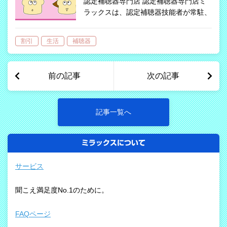
認定補聴器専門店 認定補聴器専門店ミ
ラックスは、認定補聴器技能者が常駐、
実耳測定/REM導入店ですので安心で
す。 買い替え前のレンタルも可能です
割引
生活
補聴器
ので是非ご利用ください。 補聴器の買
い替え理由として、使用していた補聴器
の故…
前の記事
次の記事
記事一覧へ
ミラックスについて
サービス
聞こえ満足度No.1のために。
FAQページ