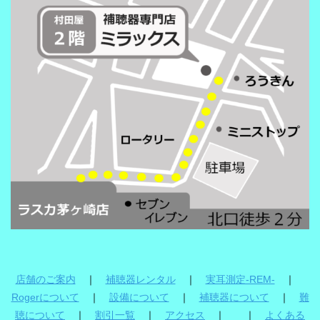
店舗のご案内
｜
補聴器レンタル
｜
実耳測定-REM-
｜
Rogerについて
｜
設備について
｜
補聴器について
｜
難
聴について
｜
割引一覧
｜
アクセス
｜ ｜
よくある