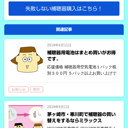
失敗しない補聴器購入はこちら！
関連記事
2019年6月11日
補聴器用電池はまとめ買いがお得
です。
応援価格 補聴器用空気電池１パック税
別３００円 ５パック以上お買い上げで
１０％OFF！！ １パック２７０
円・・・１個４５円！
お知らせ
割引
2019年9月1日
茅ヶ崎市・寒川町で補聴器の買い
替えをするならミラックス