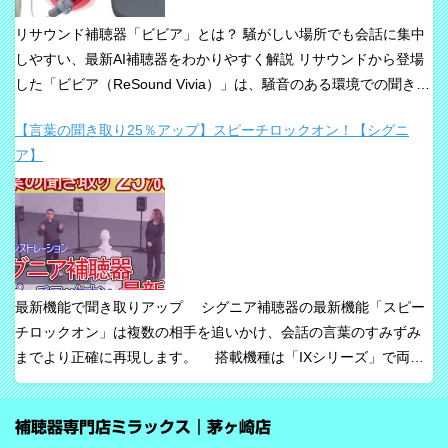
リサウンド補聴器「ビビア」とは？ 騒がしい場所でも会話に集中
しやすい、最新AI補聴器をわかりやすく解説 リサウンドから登場
した「ビビア（ReSound Vivia）」は、騒音のある環境での聞き取
りや、これからの接続性を重視して設計された最新補聴器です。
【言葉の聞き取り25％アップ】スピーチロックオン！【シグニ
「騒音下でも鮮やかな聞き取り」、「世界最小AI補聴器」、
ア】
「Auracast標準搭載」が主な特長です。 ビビアが目指している
のは、単純な増幅だけではありません。 周囲の音の中から、聞き
たい声に意識を向けやすくすること、そして自然な聞こえ方をで
きるだけ保ちながら会話を楽にすることが、このシリーズの重要
な考え方です。 ビビアの中核は【IA】という考え方 ビビアで
は、リサウンドがIntelligence Augmented（インテリジェンス・オ
最新機能で聞き取りアップ シグニア補聴器の最新機能「スピー
ーグメンテッド）と呼ぶ考え方を採用しています。 これは、AIが
チロックオン」は複数の相手を追いかけ、会話の言葉のすみずみ
すべてを一方的に処理するのではなく、人の脳が本来持っている
までより正確に再現します。 搭載機種は「IXシリーズ」で両耳
音を選び取る力を支えるという発想で、脳の自然な処理を助ける
装用時に働きます。片耳装用の場合は、ワードロックオン機能で
ためのAIとしています。 騒がしい場所では、相手の声だけでな
言葉のすみずみまで余さず取り込みます。 毎秒1,000回音を分析
く、食器の音、空調音、車の音、周囲の話し声など、さまざまな
補聴器専門店ミラックス｜茅ヶ崎店
し、7クラスならデータを192,000個収集するから、騒音下での言
音が同時に耳に入ってきます。 ビビアは、そうした場面で必要な