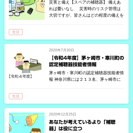
災害と備え【スペアの補聴器】 備えあ
れば憂いなし 災害時のリスク管理は
大切ですが、皆さんはどの程度の備えを
されていますか？ 私はそういったこと
には無頓着な方で、賞味期限が切れた乾
生活
パンをいつまでも大事に取っておいた
り、ど…
2020年7月30日
【令和4年度】茅ヶ崎市・寒川町の
認定補聴器技能者情報
茅ヶ崎市・寒川町の認定補聴器技能者情
報 神奈川県には２１３名、茅ヶ崎市に
は１名いる 令和4年度の認定補聴器技能
者数のうち、名簿などで確認できるのは
生活
４，３１０名となっています。都道府県
別でランキングすると、１位・東京都６
０…
2020年12月25日
あなたが考えているより「補聴
器」は役に立つ