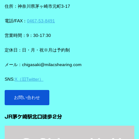
葉の聞き取りが25％アップ！ 会話が聞き取りにくい環境であ
ことばと不要な雑音のコントラストをつくる方向で働くことが特
住所：神奈川県茅ヶ崎市元町3-17
る、「騒がしい中での数人との会話」をシグニアの「IXシリー
長です。単に周囲を“無音化”するのではなく、聞きたい音に集中し
ズ」ならより聞き取りやすくしてくれます。 デモ動画で確認 🔽ス
やすくする設計と考えると理解しやすいです。 DNNチップで、騒
電話/FAX：
0467-53-8491
ピーチロックオンのデモンストレーション動画🔽 うるさい環境で
音の多い場面をより聞きやすく ビビアには、新しいDNN（Deep
もロックオン機能を使えば、言葉の聞き取りが25％アップ！
Neural Network）チップが搭載されています。 このDNNチップは
営業時間：9：30-17:30
実生活の音で学習されており、雑音とことばの差を大きくして脳
を支える役割を担うと説明されています。 さらに、このチップが
定休日：日・月・祝※月は予約制
1,350万の音声文で訓練され、390万の音響パラメータにわたり動
メール：chigasaki@milacshearing.com
作し、1日あたり4.9兆回の演算を行うとされています。 「インテ
リジェンス フォーカス」で、ことばに意識を向けやすくする
SNS:
X（旧Twitter）
ビビアの注目機能の一つが「インテリジェンス フォーカス」で
す。 この機能は話し声と雑音を自動で識別し、雑音とのコントラ
ストをつけることで、より聞き取りを助ける会話学習を利用した
お問い合わせ
雑音抑制機能です。※9クラスのみ搭載 重要なのは、この機能
…
が“周囲の音を全部
JR茅ケ崎駅北口徒歩２分