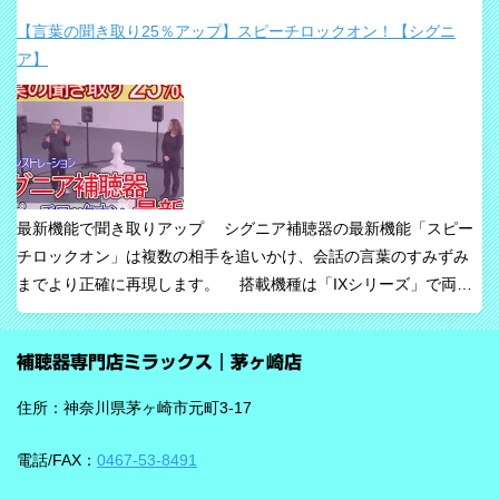
りや、これからの接続性を重視して設計された最新補聴器です。
【言葉の聞き取り25％アップ】スピーチロックオン！【シグニ
「騒音下でも鮮やかな聞き取り」、「世界最小AI補聴器」、
ア】
「Auracast標準搭載」が主な特長です。 ビビアが目指している
のは、単純な増幅だけではありません。 周囲の音の中から、聞き
たい声に意識を向けやすくすること、そして自然な聞こえ方をで
きるだけ保ちながら会話を楽にすることが、このシリーズの重要
な考え方です。 ビビアの中核は【IA】という考え方 ビビアで
は、リサウンドがIntelligence Augmented（インテリジェンス・オ
最新機能で聞き取りアップ シグニア補聴器の最新機能「スピー
ーグメンテッド）と呼ぶ考え方を採用しています。 これは、AIが
チロックオン」は複数の相手を追いかけ、会話の言葉のすみずみ
すべてを一方的に処理するのではなく、人の脳が本来持っている
までより正確に再現します。 搭載機種は「IXシリーズ」で両耳
音を選び取る力を支えるという発想で、脳の自然な処理を助ける
装用時に働きます。片耳装用の場合は、ワードロックオン機能で
ためのAIとしています。 騒がしい場所では、相手の声だけでな
言葉のすみずみまで余さず取り込みます。 毎秒1,000回音を分析
く、食器の音、空調音、車の音、周囲の話し声など、さまざまな
補聴器専門店ミラックス｜茅ヶ崎店
し、7クラスならデータを192,000個収集するから、騒音下での言
音が同時に耳に入ってきます。 ビビアは、そうした場面で必要な
葉の聞き取りが25％アップ！ 会話が聞き取りにくい環境であ
ことばと不要な雑音のコントラストをつくる方向で働くことが特
住所：神奈川県茅ヶ崎市元町3-17
る、「騒がしい中での数人との会話」をシグニアの「IXシリー
長です。単に周囲を“無音化”するのではなく、聞きたい音に集中し
ズ」ならより聞き取りやすくしてくれます。 デモ動画で確認 🔽ス
やすくする設計と考えると理解しやすいです。 DNNチップで、騒
電話/FAX：
0467-53-8491
ピーチロックオンのデモンストレーション動画🔽 うるさい環境で
音の多い場面をより聞きやすく ビビアには、新しいDNN（Deep