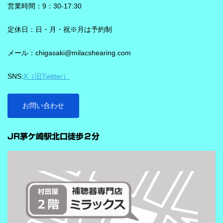
もロックオン機能を使えば、言葉の聞き取りが25％アップ！
Neural Network）チップが搭載されています。 このDNNチップは
営業時間：9：30-17:30
実生活の音で学習されており、雑音とことばの差を大きくして脳
を支える役割を担うと説明されています。 さらに、このチップが
定休日：日・月・祝※月は予約制
1,350万の音声文で訓練され、390万の音響パラメータにわたり動
メール：chigasaki@milacshearing.com
作し、1日あたり4.9兆回の演算を行うとされています。 「インテ
リジェンス フォーカス」で、ことばに意識を向けやすくする
SNS:
X（旧Twitter）
ビビアの注目機能の一つが「インテリジェンス フォーカス」で
す。 この機能は話し声と雑音を自動で識別し、雑音とのコントラ
ストをつけることで、より聞き取りを助ける会話学習を利用した
お問い合わせ
雑音抑制機能です。※9クラスのみ搭載 重要なのは、この機能
…
が“周囲の音を全部
JR茅ケ崎駅北口徒歩２分