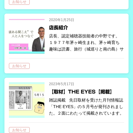
お知らせ
い替える方も多くいらっしゃいます。
最…
2020年1月25日
店長紹介
店長、認定補聴器技能者の中野です。
１９７７年茅ヶ崎生まれ、茅ヶ崎育ち
趣味は読書、旅行（城巡りと南の島）サ
ーフィン、イラスト、映画鑑賞（クリス
トファー・ノーラン監督、黒澤明監督、
お知らせ
伊丹十三監督が特に好きです） 明るい
色が…
2023年5月17日
【取材】THE EYES【掲載】
雑誌掲載 先日取材を受けた月刊情報誌
「THE EYES」の５月号が発刊されまし
た。２面にわたって掲載されています。
とても良い笑顔で写っていますね。
(笑)
お知らせ