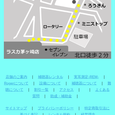
店舗のご案内
｜
補聴器レンタル
｜
実耳測定-REM-
｜
Rogerについて
｜
設備について
｜
補聴器について
｜
難
聴について
｜
割引一覧
｜
アクセス
｜ ｜
よくある
質問
｜
助成・補助金
｜
サイトマップ
｜
プライバシーポリシー
｜
特定商取引法に
基づく表記
｜
レンタル規約
｜
経営理念