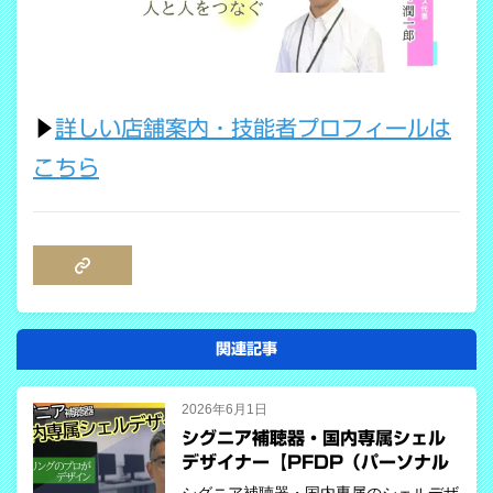
▶
詳しい店舗案内・技能者プロフィールは
こちら
COPY LINK
関連記事
2026年6月1日
シグニア補聴器・国内専属シェル
デザイナー【PFDP（パーソナル
フィット＆デザインプログラ
シグニア補聴器・国内専属のシェルデザ