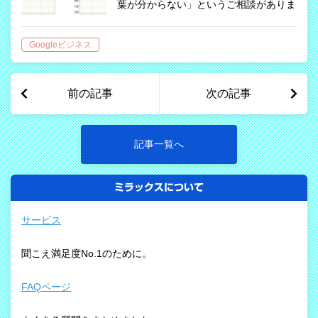
葉が分からない」というご相談がありま
した。 原因は利得バランスの不適合で
した。 実耳測定で再調整した結果、
Googleビジネス
「会話が分かるようになった」とのお声
をいただき、聞き取りが改善しました。
補聴…
前の記事
次の記事
記事一覧へ
ミラックスについて
サービス
聞こえ満足度No.1のために。
FAQページ