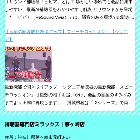
リサウンド補聴器「ビビア」とは？ 騒がしい場所でも会話に集中
しやすい、最新AI補聴器をわかりやすく解説 リサウンドから登場
した「ビビア（ReSound Vivia）」は、騒音のある環境での聞き取
りや、これからの接続性を重視して設計された最新補聴器です。
【言葉の聞き取り25％アップ】スピーチロックオン！【シグニ
「騒音下でも鮮やかな聞き取り」、「世界最小AI補聴器」、
ア】
「Auracast標準搭載」が主な特長です。 ビビアが目指している
のは、単純な増幅だけではありません。 周囲の音の中から、聞き
たい声に意識を向けやすくすること、そして自然な聞こえ方をで
きるだけ保ちながら会話を楽にすることが、このシリーズの重要
な考え方です。 ビビアの中核は【IA】という考え方 ビビアで
は、リサウンドがIntelligence Augmented（インテリジェンス・オ
最新機能で聞き取りアップ シグニア補聴器の最新機能「スピー
ーグメンテッド）と呼ぶ考え方を採用しています。 これは、AIが
チロックオン」は複数の相手を追いかけ、会話の言葉のすみずみ
すべてを一方的に処理するのではなく、人の脳が本来持っている
までより正確に再現します。 搭載機種は「IXシリーズ」で両耳
音を選び取る力を支えるという発想で、脳の自然な処理を助ける
装用時に働きます。片耳装用の場合は、ワードロックオン機能で
ためのAIとしています。 騒がしい場所では、相手の声だけでな
言葉のすみずみまで余さず取り込みます。 毎秒1,000回音を分析
く、食器の音、空調音、車の音、周囲の話し声など、さまざまな
補聴器専門店ミラックス｜茅ヶ崎店
し、7クラスならデータを192,000個収集するから、騒音下での言
音が同時に耳に入ってきます。 ビビアは、そうした場面で必要な
葉の聞き取りが25％アップ！ 会話が聞き取りにくい環境であ
ことばと不要な雑音のコントラストをつくる方向で働くことが特
住所：神奈川県茅ヶ崎市元町3-17