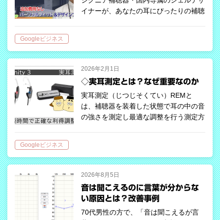
ム）】
イナーが、あなたの耳にぴったりの補聴
器をデザインする特別プログラム。快適
な装用感と美しい仕上がりを両立した、
Googleビジネス
完全オーダーメイドの補聴器です。
【YouTubeで見る】 https://…
2026年2月1日
◇実耳測定とは？なぜ重要なのか
実耳測定（じつじそくてい）REMと
は、補聴器を装着した状態で耳の中の音
の強さを測定し最適な調整を行う測定方
法です。 耳の穴（外耳道）の形や容積
は人それぞれで異なります。 耳に入っ
Googleビジネス
てきた音は外耳道を通って鼓膜に伝わり
ますが…
2026年8月5日
音は聞こえるのに言葉が分からな
い原因とは？改善事例
70代男性の方で、「音は聞こえるが言