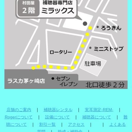
店舗のご案内
｜
補聴器レンタル
｜
実耳測定-REM-
｜
Rogerについて
｜
設備について
｜
補聴器について
｜
難
聴について
｜
割引一覧
｜
アクセス
｜ ｜
よくある
質問
｜
助成・補助金
｜