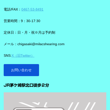
る、「騒がしい中での数人との会話」をシグニアの「IXシリー
長です。単に周囲を“無音化”するのではなく、聞きたい音に集中し
ズ」ならより聞き取りやすくしてくれます。 デモ動画で確認 🔽ス
やすくする設計と考えると理解しやすいです。 DNNチップで、騒
電話/FAX：
0467-53-8491
ピーチロックオンのデモンストレーション動画🔽 うるさい環境で
音の多い場面をより聞きやすく ビビアには、新しいDNN（Deep
もロックオン機能を使えば、言葉の聞き取りが25％アップ！
Neural Network）チップが搭載されています。 このDNNチップは
営業時間：9：30-17:30
実生活の音で学習されており、雑音とことばの差を大きくして脳
を支える役割を担うと説明されています。 さらに、このチップが
定休日：日・月・祝※月は予約制
1,350万の音声文で訓練され、390万の音響パラメータにわたり動
メール：chigasaki@milacshearing.com
作し、1日あたり4.9兆回の演算を行うとされています。 「インテ
リジェンス フォーカス」で、ことばに意識を向けやすくする
SNS:
X（旧Twitter）
ビビアの注目機能の一つが「インテリジェンス フォーカス」で
す。 この機能は話し声と雑音を自動で識別し、雑音とのコントラ
ストをつけることで、より聞き取りを助ける会話学習を利用した
お問い合わせ
雑音抑制機能です。※9クラスのみ搭載 重要なのは、この機能
…
が“周囲の音を全部
JR茅ケ崎駅北口徒歩２分