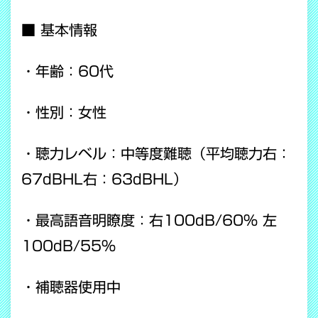
■ 基本情報
・年齢：60代
・性別：女性
・聴力レベル：中等度難聴（平均聴力右：
67dBHL右：63dBHL）
・最高語音明瞭度：右100dB/60% 左
100dB/55%
・補聴器使用中