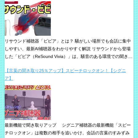
リサウンド補聴器「ビビア」とは？ 騒がしい場所でも会話に集中
しやすい、最新AI補聴器をわかりやすく解説 リサウンドから登場
した「ビビア（ReSound Vivia）」は、騒音のある環境での聞き取
りや、これからの接続性を重視して設計された最新補聴器です。
【言葉の聞き取り25％アップ】スピーチロックオン！【シグニ
「騒音下でも鮮やかな聞き取り」、「世界最小AI補聴器」、
ア】
「Auracast標準搭載」が主な特長です。 ビビアが目指している
のは、単純な増幅だけではありません。 周囲の音の中から、聞き
たい声に意識を向けやすくすること、そして自然な聞こえ方をで
きるだけ保ちながら会話を楽にすることが、このシリーズの重要
な考え方です。 ビビアの中核は【IA】という考え方 ビビアで
は、リサウンドがIntelligence Augmented（インテリジェンス・オ
最新機能で聞き取りアップ シグニア補聴器の最新機能「スピー
ーグメンテッド）と呼ぶ考え方を採用しています。 これは、AIが
チロックオン」は複数の相手を追いかけ、会話の言葉のすみずみ
すべてを一方的に処理するのではなく、人の脳が本来持っている