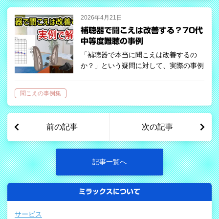
使用歴な…
2026年4月21日
補聴器で聞こえは改善する？70代
中等度難聴の事例
「補聴器で本当に聞こえは改善するの
か？」という疑問に対して、実際の事例
をもとにご紹介します。 ■ 基本情報 ・
年齢：70代 ・性別：男性 ・聴力レベ
聞こえの事例集
ル：中等度難聴（平均聴力右：50dBHL
右：40dBHL） ・最高語音明…
前の記事
次の記事
記事一覧へ
ミラックスについて
サービス