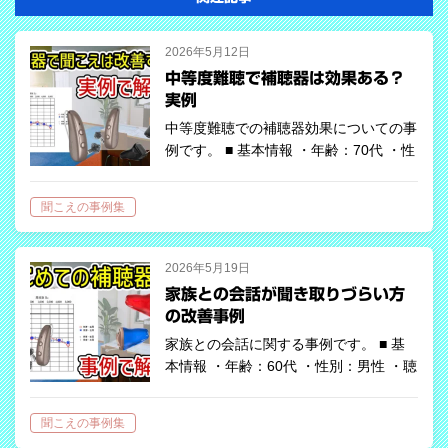
2026年5月12日
中等度難聴で補聴器は効果ある？
実例
中等度難聴での補聴器効果についての事
例です。 ■ 基本情報 ・年齢：70代 ・性
別：女性 ・聴力レベル：中等度難聴
（平均聴力右：66dBHL右：58dBHL）
聞こえの事例集
・最高語音明瞭度：右90dB/75% 左
90dB/75% ・…
2026年5月19日
家族との会話が聞き取りづらい方
の改善事例
家族との会話に関する事例です。 ■ 基
本情報 ・年齢：60代 ・性別：男性 ・聴
力レベル：中等度難聴（平均聴力右：
51dBHL右：46dBHL） ・最高語音明瞭
聞こえの事例集
度：右80dB/85% 左80dB/85% ・補聴器