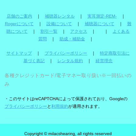
店舗のご案内
｜
補聴器レンタル
｜
実耳測定-REM-
｜
Rogerについて
｜
設備について
｜
補聴器について
｜
難
聴について
｜
割引一覧
｜
アクセス
｜ ｜
よくある
質問
｜
助成・補助金
｜
サイトマップ
｜
プライバシーポリシー
｜
特定商取引法に
基づく表記
｜
レンタル規約
｜
経営理念
各種クレジットカード/電子マネー取り扱い※一回払いの
み
・このサイトはreCAPTCHAによって保護されており、Googleの
プライバシーポリシー
と
利用規約
が適用されます。
Copyright © milacshearing, all rights reserved