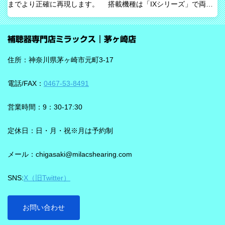
までより正確に再現します。 搭載機種は「IXシリーズ」で両耳
音を選び取る力を支えるという発想で、脳の自然な処理を助ける
装用時に働きます。片耳装用の場合は、ワードロックオン機能で
ためのAIとしています。 騒がしい場所では、相手の声だけでな
言葉のすみずみまで余さず取り込みます。 毎秒1,000回音を分析
く、食器の音、空調音、車の音、周囲の話し声など、さまざまな
補聴器専門店ミラックス｜茅ヶ崎店
し、7クラスならデータを192,000個収集するから、騒音下での言
音が同時に耳に入ってきます。 ビビアは、そうした場面で必要な
葉の聞き取りが25％アップ！ 会話が聞き取りにくい環境であ
ことばと不要な雑音のコントラストをつくる方向で働くことが特
住所：神奈川県茅ヶ崎市元町3-17
る、「騒がしい中での数人との会話」をシグニアの「IXシリー
長です。単に周囲を“無音化”するのではなく、聞きたい音に集中し
ズ」ならより聞き取りやすくしてくれます。 デモ動画で確認 🔽ス
やすくする設計と考えると理解しやすいです。 DNNチップで、騒
電話/FAX：
0467-53-8491
ピーチロックオンのデモンストレーション動画🔽 うるさい環境で
音の多い場面をより聞きやすく ビビアには、新しいDNN（Deep
もロックオン機能を使えば、言葉の聞き取りが25％アップ！
Neural Network）チップが搭載されています。 このDNNチップは
営業時間：9：30-17:30
実生活の音で学習されており、雑音とことばの差を大きくして脳
を支える役割を担うと説明されています。 さらに、このチップが
定休日：日・月・祝※月は予約制
1,350万の音声文で訓練され、390万の音響パラメータにわたり動
メール：chigasaki@milacshearing.com
作し、1日あたり4.9兆回の演算を行うとされています。 「インテ
リジェンス フォーカス」で、ことばに意識を向けやすくする
SNS:
X（旧Twitter）
ビビアの注目機能の一つが「インテリジェンス フォーカス」で
す。 この機能は話し声と雑音を自動で識別し、雑音とのコントラ
ストをつけることで、より聞き取りを助ける会話学習を利用した
お問い合わせ
雑音抑制機能です。※9クラスのみ搭載 重要なのは、この機能