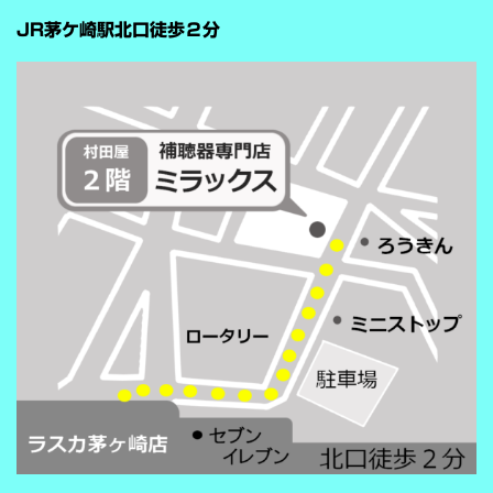
…
が“周囲の音を全部
JR茅ケ崎駅北口徒歩２分