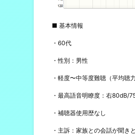
■ 基本情報
・60代
・性別：男性
・軽度〜中等度難聴（平均聴力右：
・最高語音明瞭度：右80dB/75%
・補聴器使用歴なし
・主訴：家族との会話が聞き