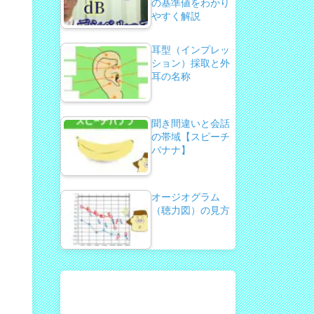
の基準値をわかり
やすく解説
耳型（インプレッ
ション）採取と外
耳の名称
聞き間違いと会話
の帯域【スピーチ
バナナ】
オージオグラム
（聴力図）の見方