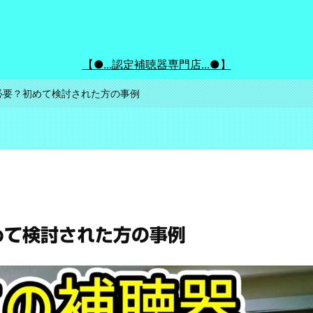
【●...認定補聴器専門店...●】
必要？初めて検討された方の事例
めて検討された方の事例