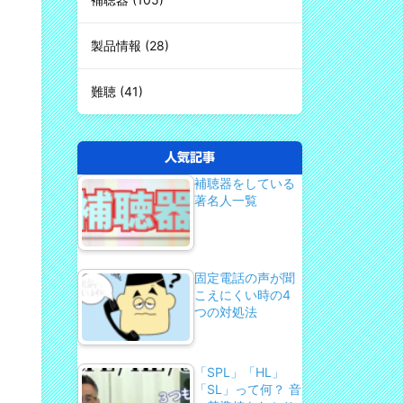
製品情報
(28)
難聴
(41)
人気記事
補聴器をしている
著名人一覧
固定電話の声が聞
こえにくい時の4
つの対処法
「SPL」「HL」
「SL」って何？ 音