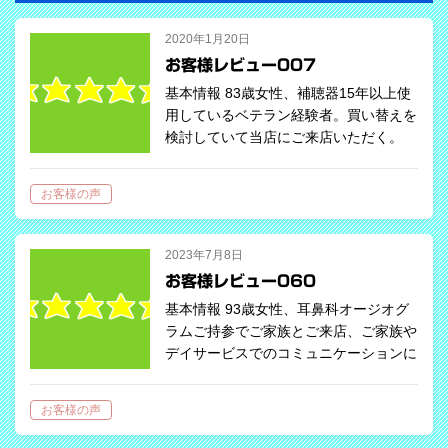
2020年1月20日
お客様レビュー007
基本情報 83歳女性、補聴器15年以上使
用しているベテラン経験者。買い替えを
検討していて当店にご来店いただく。
お客様評価 コメント（アンケートよ
り） 耳鼻科で測定した聴力データをご
お客様の声
持参。現在使用中の補聴器の特性データ
と…
2023年7月8日
お客様レビュー060
基本情報 93歳女性、耳鼻科オージオグ
ラムご持参でご家族とご来店、ご家族や
デイサービスでのコミュニケーションに
不便を感じている。まずは60日間レン
タルご希望。 お客様評価 コメント（ア
お客様の声
ンケートより） &nb…