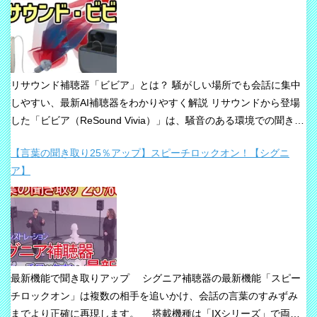
リサウンド補聴器「ビビア」とは？ 騒がしい場所でも会話に集中
しやすい、最新AI補聴器をわかりやすく解説 リサウンドから登場
した「ビビア（ReSound Vivia）」は、騒音のある環境での聞き取
りや、これからの接続性を重視して設計された最新補聴器です。
【言葉の聞き取り25％アップ】スピーチロックオン！【シグニ
「騒音下でも鮮やかな聞き取り」、「世界最小AI補聴器」、
ア】
「Auracast標準搭載」が主な特長です。 ビビアが目指している
のは、単純な増幅だけではありません。 周囲の音の中から、聞き
たい声に意識を向けやすくすること、そして自然な聞こえ方をで
きるだけ保ちながら会話を楽にすることが、このシリーズの重要
な考え方です。 ビビアの中核は【IA】という考え方 ビビアで
は、リサウンドがIntelligence Augmented（インテリジェンス・オ
最新機能で聞き取りアップ シグニア補聴器の最新機能「スピー
ーグメンテッド）と呼ぶ考え方を採用しています。 これは、AIが
チロックオン」は複数の相手を追いかけ、会話の言葉のすみずみ
すべてを一方的に処理するのではなく、人の脳が本来持っている
までより正確に再現します。 搭載機種は「IXシリーズ」で両耳
音を選び取る力を支えるという発想で、脳の自然な処理を助ける