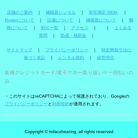
店舗のご案内
｜
補聴器レンタル
｜
実耳測定-REM-
｜
Rogerについて
｜
設備について
｜
補聴器について
｜
難
聴について
｜
割引一覧
｜
アクセス
｜ ｜
よくある
質問
｜
助成・補助金
｜
サイトマップ
｜
プライバシーポリシー
｜
特定商取引法に
基づく表記
｜
レンタル規約
｜
経営理念
各種クレジットカード/電子マネー取り扱い※一回払いの
み
・このサイトはreCAPTCHAによって保護されており、Googleの
プライバシーポリシー
と
利用規約
が適用されます。
Copyright © milacshearing, all rights reserved