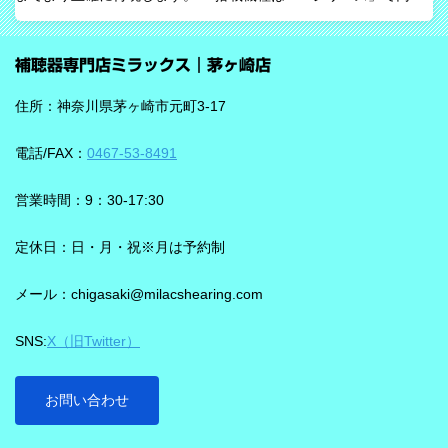
装用時に働きます。片耳装用の場合は、ワードロックオン機能で
ためのAIとしています。 騒がしい場所では、相手の声だけでな
言葉のすみずみまで余さず取り込みます。 毎秒1,000回音を分析
く、食器の音、空調音、車の音、周囲の話し声など、さまざまな
補聴器専門店ミラックス｜茅ヶ崎店
し、7クラスならデータを192,000個収集するから、騒音下での言
音が同時に耳に入ってきます。 ビビアは、そうした場面で必要な
葉の聞き取りが25％アップ！ 会話が聞き取りにくい環境であ
ことばと不要な雑音のコントラストをつくる方向で働くことが特
住所：神奈川県茅ヶ崎市元町3-17
る、「騒がしい中での数人との会話」をシグニアの「IXシリー
長です。単に周囲を“無音化”するのではなく、聞きたい音に集中し
ズ」ならより聞き取りやすくしてくれます。 デモ動画で確認 🔽ス
やすくする設計と考えると理解しやすいです。 DNNチップで、騒
電話/FAX：
0467-53-8491
ピーチロックオンのデモンストレーション動画🔽 うるさい環境で
音の多い場面をより聞きやすく ビビアには、新しいDNN（Deep
もロックオン機能を使えば、言葉の聞き取りが25％アップ！
Neural Network）チップが搭載されています。 このDNNチップは
営業時間：9：30-17:30
実生活の音で学習されており、雑音とことばの差を大きくして脳
を支える役割を担うと説明されています。 さらに、このチップが
定休日：日・月・祝※月は予約制
1,350万の音声文で訓練され、390万の音響パラメータにわたり動
メール：chigasaki@milacshearing.com
作し、1日あたり4.9兆回の演算を行うとされています。 「インテ
リジェンス フォーカス」で、ことばに意識を向けやすくする
SNS:
X（旧Twitter）
ビビアの注目機能の一つが「インテリジェンス フォーカス」で
す。 この機能は話し声と雑音を自動で識別し、雑音とのコントラ
ストをつけることで、より聞き取りを助ける会話学習を利用した
お問い合わせ
雑音抑制機能です。※9クラスのみ搭載 重要なのは、この機能
…